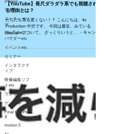
iPhone
【YouTube】長尺ダラダラ系でも視聴され
サーフィン
る理由とは？
ユーチューバ
だらだら系も悪くない！？ こんにちは、4s
ー
Production 中沢です。 今回は最近、みている
YouTubeについて。 ざっくりいうと… ・キャンプ
Misoca アン
バサダーetc
動画が人気！？ ・ダラダラ系が人気の訳とは？ ・
ダラダラみたい人もいる！？ ・キャンプ動画が人
イベントetc
気！？...
セミナー
インタラクテ
ィブ
映像編集ソフ
トetc
ランサーズ
ゲット本
Final Cut Pro
X
motion５