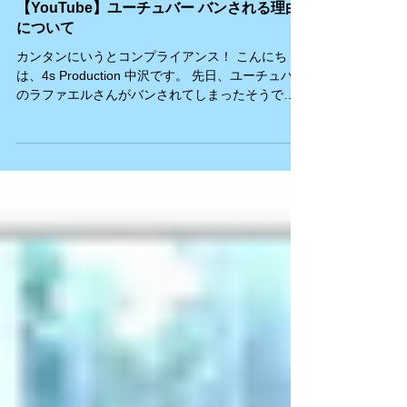
Jun Nakazawa
2019年1月26日
読了時間: 2分
【YouTube】ユーチュバー バンされる理由
について
カンタンにいうとコンプライアンス！ こんにち
は、4s Production 中沢です。 先日、ユーチュバー
のラファエルさんがバンされてしまったそうで
す。 ざっくりいうと… ・バンとは？→アカウント
停止！ ・今までの動画が消えてしまう！ ・健全な
動画投稿へ！...