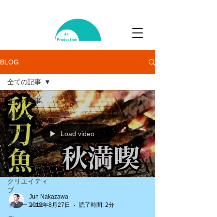
BLOG
全ての記事
全ての記事
撮影etc
Apple etc
Load video
映像・動画に
ついて
レビューetc
クリエイティ
ブ
Jun Nakazawa
ドローンetc
2019年8月27日
読了時間: 2分