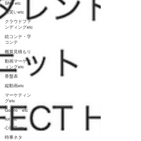
SNS etc
お笑いetc
クラウドファ
ンディングetc
絵コンテ・字
コンテ
概算見積もり
動画マーケテ
ィングetc
香盤表
縦動画etc
マーケティン
グetc
GoPro etc
Iot etc
心理学etc
時事ネタ