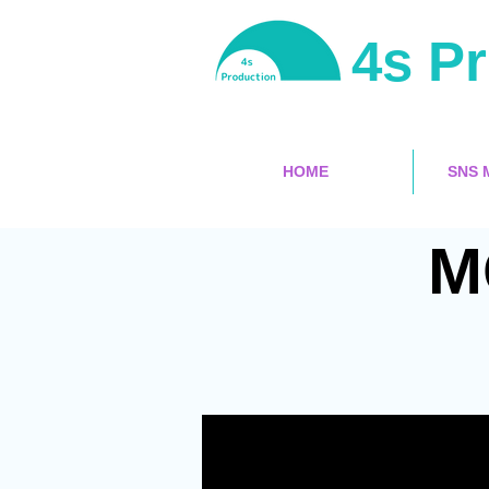
4s P
HOME
SNS 
M