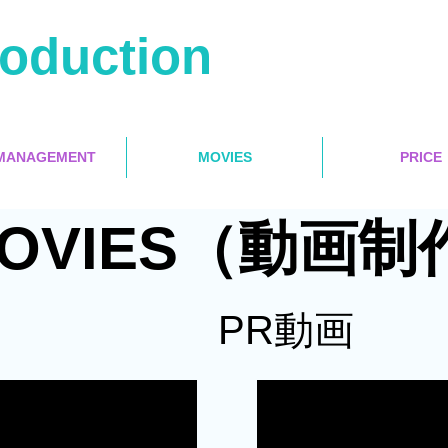
roduction
MANAGEMENT
MOVIES
PRICE
OVIES（動画制
PR動画