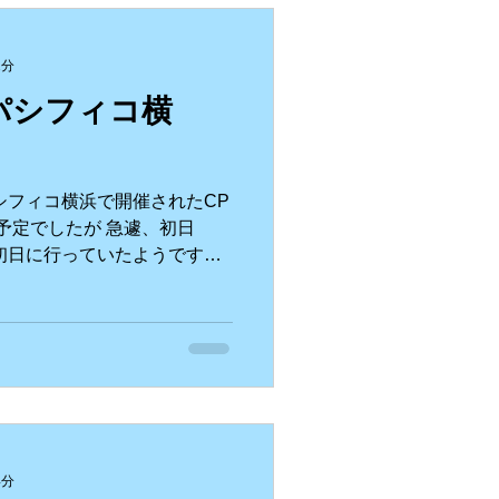
2分
】パシフィコ横
パシフィコ横浜で開催されたCP
く予定でしたが 急遽、初日
初日に行っていたようです💨
た気がします。。 初めはこ
nonさん...
4分