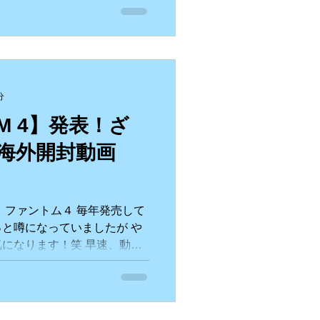
..
分
OM 4】発表！ざ
（海外開封動画
 ファントム４ 毎年発売して
と噂になっていましたが や
になります！笑 早速、動画
のサイトへ飛べます。。 どう
は注文できて...