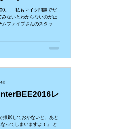
00。。 私もマイク問題でだ
g
てみないとわからないのが正
テムファイブさんのスタッフ
決めたのがこちらのマイクで
 4分
terBEE2016レ
Kで撮影しておかないと、あと
なってしまいますよ！』 と