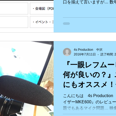
口を揃えて言いますが… 数
い方が懐かしい！っとなる
ろんキレイな方が良いので
ティが必要なのか？と
4s Production 中沢
2016年7月11日
読了時間: 
『一眼レフムー
何が良いの？』
にもオススメ！
MEK600
こんにちは 4s Producti
イザーMKE600』のレビュ
題でもあるマイク問題… 映
音。。 どのマイクを使用す