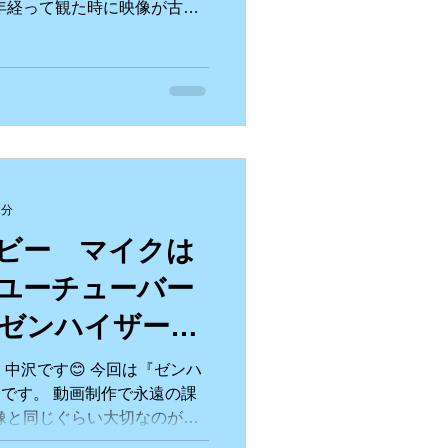
年経って観た時に映像が古臭
ので？とも思います。笑もち
すが、一般の方にそのクオリ
2分
ビー マイクは
ユーチューバー
ゼンハイザー
on 中沢です😊 今回は『ゼンハ
ーです。 動画制作で永遠の課
像と同じぐらい大切なのが
るのか？に寄って映像クオリ