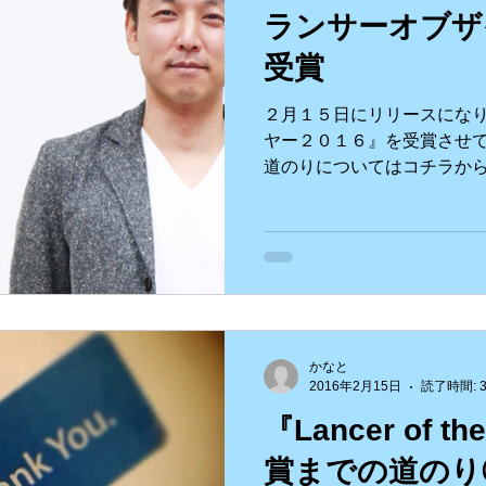
ランサーオブザ
受賞
２月１５日にリリースになり
ヤー２０１６』を受賞させて
道のりについてはコチラか
①『Lancer of the Yea
②『Lancer of the Year...
かなと
2016年2月15日
読了時間: 
『Lancer of th
賞までの道のり