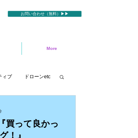
お問い合わせ（無料）▶▶
More
ティブ
ドローンetc
セミナー
分
『買って良かっ
motion５
グ！』