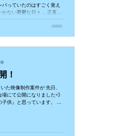
ンパっていたのはすごく覚え
いかない憂鬱な日々… 正直、
た時期でした。 とにかく何
ない。 考えても考えてもわ
2分
開！
いた映像制作案件が 先日、
会場にて公開になりました💨
の子供』と思っています。 今
んの時間をかけて制作してい
しています。...