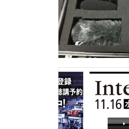
4s Production etc
映画レ
ライブストリーミングetc
リクルート用 動画制作
Y