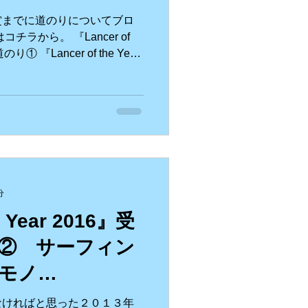
賞までに道のりについてブロ
チラから。 『Lancer of
り① 『Lancer of the Year
.
分
e Year 2016』受
② サーフィン
モノ…
なければと思った２０１３年