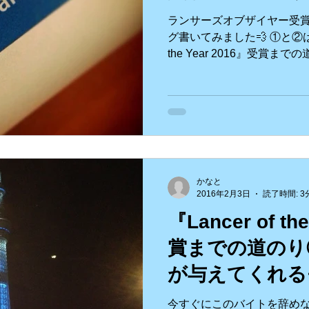
ランサーズオブザイヤー受
グ書いてみました💨 ①と②はコ
the Year 2016』受賞までの道の
2016』受賞までの道のり②..
かなと
2016年2月3日
読了時間: 3
『Lancer of th
賞までの道のり
が与えてくれる
今すぐにこのバイトを辞め