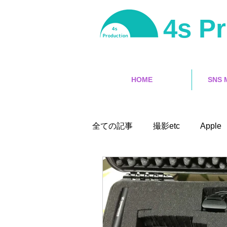
4s P
HOME
SNS 
全ての記事
撮影etc
Apple 
iPhone
サーフィン
インタラクティブ
映像編集