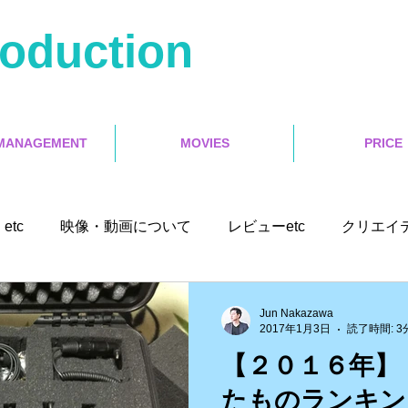
roduction
MANAGEMENT
MOVIES
PRICE
etc
映像・動画について
レビューetc
クリエイ
ユーチューバー
Misoca アンバサダーetc
イベントetc
Jun Nakazawa
2017年1月3日
読了時間: 3
【２０１６年】
ソフトetc
ランサーズ
ゲット本
Final Cut Pro X
たものランキン