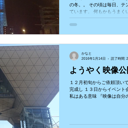
の冬。。 その頃は毎日、テ
ています。 何もかもうまく
何もかも嫌になっちゃってい
したら良いのか、全くわから
からない。。...
かなと
2016年1月14日
読了時間: 
ようやく映像公
１２月初旬からご依頼頂いて
完成し １３日からイベント
私はある意味 『映像は自分
回もたくさんの方がたくさ
ます。 そして、ようやく完成