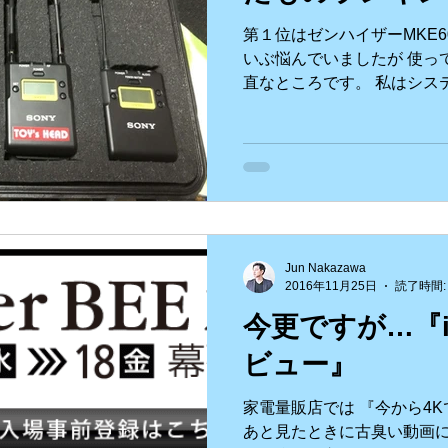
第１位はゼンハイザーMKE6
ビュー
ハワイロケ
英語etc
動画制作
食Blo
いぶ悩んでいましたが 使っ
直なところです。 私はシス
の方からお話を聞きながら
iPhone etc
アニメーション
VR ３６０°動画etc
した！
ouTube
Jun Nakazawa
2016年11月25日
読了時間:
今更ですが…『in
ビュー』
家電量販店では 『今から4
あと見たときに古臭い動画に