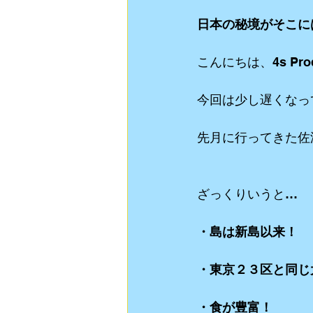
日本の秘境がそこに
動画制作
食Blog
ライブスト
こんにちは、4s Pro
リクルート用 動画制作
YouTube
今回は少し遅くなっ
先月に行ってきた佐
ざっくりいうと…
・島は新島以来！
・東京２３区と同じ
・食が豊富！