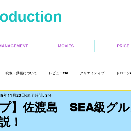
roduction
MANAGEMENT
MOVIES
PRICE
映像・動画について
レビューetc
クリエイティブ
ドローンe
19年11月23日
読了時間: 3分
Misoca アンバサダーetc
イベントetc
セミナー
インタラクテ
プ】佐渡島 SEA級グル
説！
Cut Pro X
motion５
4s Production etc
映画レビュー