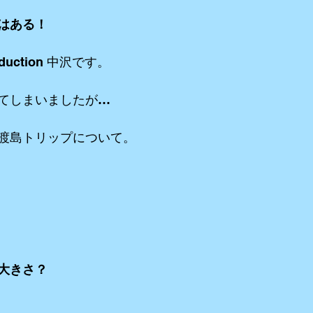
はある！
リーミングetc
iPhone etc
アニメーション
VR ３６０°動画e
duction 中沢です。
てしまいましたが…
渡島トリップについて。
大きさ？