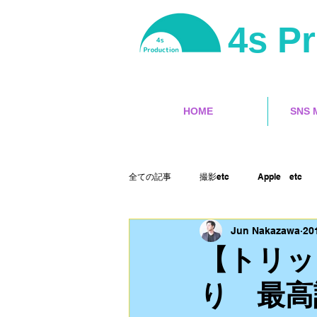
4s P
HOME
SNS 
全ての記事
撮影etc
Apple etc
Jun Nakazawa
20
サーフィン
ユーチューバー
【トリッ
り 最高
ランサーズ
ゲット本
Final 