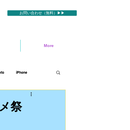
お問い合わせ（無料）▶▶
More
tc
iPhone
ィブ
映像編集ソフトetc
メ祭
ハワイロケ
英語etc