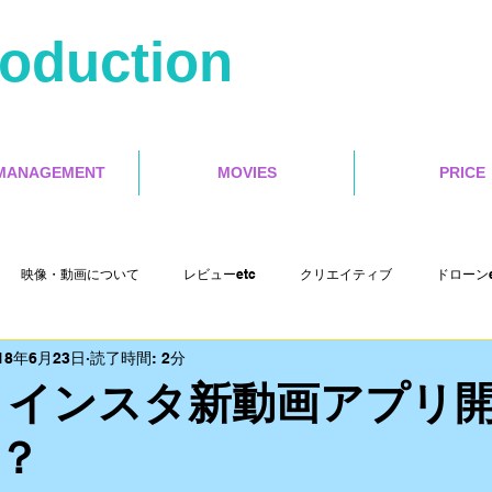
roduction
MANAGEMENT
MOVIES
PRICE
映像・動画について
レビューetc
クリエイティブ
ドローンe
18年6月23日
読了時間: 2分
Misoca アンバサダーetc
イベントetc
セミナー
インタラクテ
V】インスタ新動画アプリ
？
Cut Pro X
motion５
4s Production etc
映画レビュー