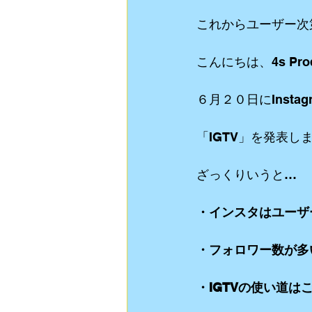
これからユーザー次
動画制作
食Blog
ライブスト
こんにちは、4s Pro
リクルート用 動画制作
YouTube
６月２０日にInst
「IGTV」を発表し
ざっくりいうと…
・インスタはユーザ
・フォロワー数が多
・IGTVの使い道は