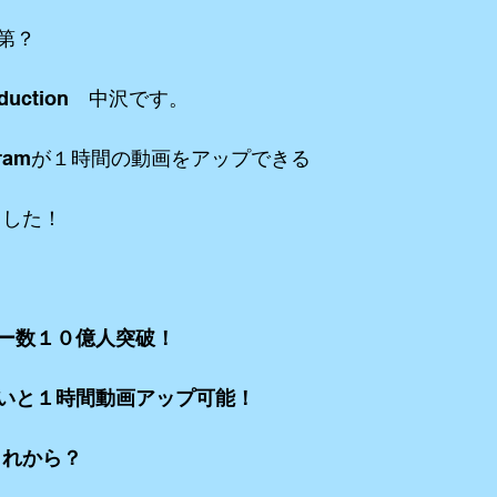
第？
リーミングetc
iPhone etc
アニメーション
VR ３６０°動画e
duction　中沢です。
agramが１時間の動画をアップできる
ました！
ー数１０億人突破！
いと１時間動画アップ可能！
これから？