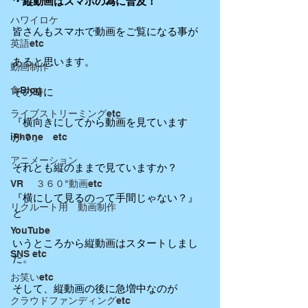
・縦動画はスマホの為に普及！
ハワイロケ
皆さんもスマホで動画をご覧になる事が
英語etc
あると思います。
動画制作
食Blog
その時に
ライブストリーミングetc
『横向きにしてから動画を見ています
か？』
iPhone etc
アニメーション
それとも縦のままで見ていますか？
VR ３６０°動画etc
『横にして見るのって手間じゃない？』
リクルート用 動画制作
と
YouTube
いうところから縦動画はスタートしまし
SNS etc
た。
お笑いetc
そして、縦動画の後に急増中なのが
クラウドファンディングetc