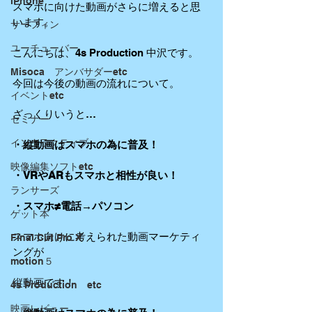
iPhone
スマホに向けた動画がさらに増えると思
います。 
サーフィン
ユーチューバー
こんにちは、4s Production 中沢です。
Misoca アンバサダーetc
今回は今後の動画の流れについて。
イベントetc
ざっくりいうと…
セミナー
インタラクティブ
・縦動画はスマホの為に普及！
映像編集ソフトetc
・VRやARもスマホと相性が良い！
ランサーズ
・スマホ≠電話→パソコン
ゲット本
スマホ向けに考えられた動画マーケティ
Final Cut Pro X
ングが
motion５
縦動画です！
4s Production etc
映画レビュー