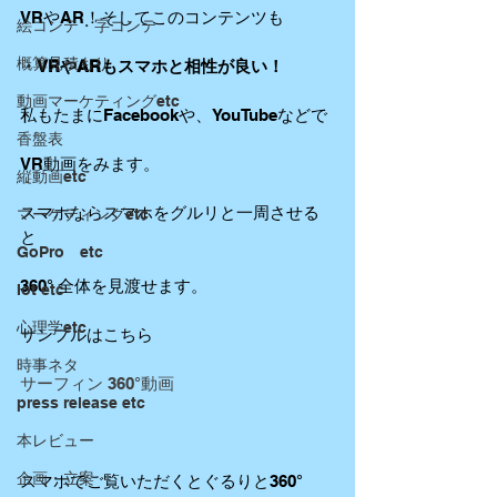
VRやAR！そしてこのコンテンツも
絵コンテ・字コンテ
概算見積もり
・VRやARもスマホと相性が良い！
動画マーケティングetc
私もたまにFacebookや、YouTubeなどで
香盤表
VR動画をみます。
縦動画etc
スマホならスマホをグルリと一周させる
マーケティングetc
と
GoPro etc
360° 全体を見渡せます。
Iot etc
心理学etc
サンプルはこちら
時事ネタ
サーフィン 360°動画
press release etc
本レビュー
企画・立案
スマホでご覧いただくとぐるりと360°