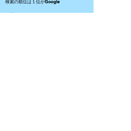
検索の順位は１位がGoogle
２位はYahoo!ではなく、YouTubeなんで
す！
次回は動画SEOについて
アップしていきたいと思います。
それでは、4s Production 中沢でした☺️
keep smiling!!
VRビジネスの衝撃 「仮想世界」が巨大マ
ネーを生む (NHK出版新書)
#縦動画
#動画マーケティング
#VR
#AR
#
動画SEO
動画マーケティングetc