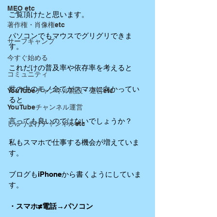
MEO etc
ご覧頂けたと思います。
著作権・肖像権etc
パソコンでもマウスでグリグリできま
サーフキャンプ
す。
今すぐ始める
これだけの普及率や依存率を考えると
コミュニティ
世の中のモノ全てがスマホに向かってい
YouTubeチャンネル開設・運営etc
ると
YouTubeチャンネル運営
言っても良いのではないでしょうか？
しゅうまげチャンネルetc
私もスマホで仕事する機会が増えていま
す。
ブログもiPhoneから書くようにしていま
す。
・スマホ≠電話→パソコン