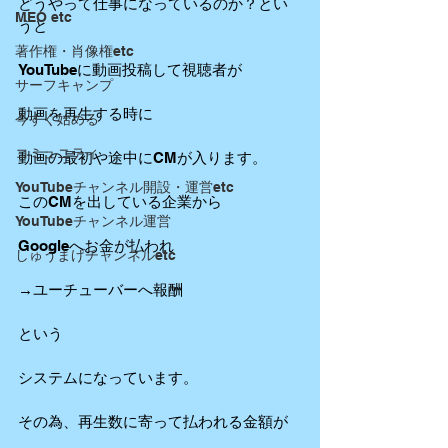
どうやって仕事になっているのか？とい
MEO etc
うと
著作権・肖像権etc
YouTubeに動画投稿して視聴者が
サーフキャンプ
動画を再生する時に
今すぐ始める
コミュニティ
動画の最初や途中にCMが入ります。
YouTubeチャンネル開設・運営etc
このCMを出している企業から
YouTubeチャンネル運営
Googleへお金が払われ
しゅうまげチャンネルetc
→ユーチューバーへ報酬 
という
システムになっています。
その為、再生数に寄って払われる金額が