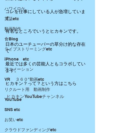
ハワイロケ
コレを仕事にしている人が急増していま
す。
英語etc
動画制作
有名なところでいうとヒカキンです。
食Blog
日本のユーチューバーの草分け的な存在
ライブストリーミングetc
で
iPhone etc
最近では多くの芸能人ともコラボしてい
アニメーション
ます。
VR ３６０°動画etc
ヒカキン？って？という方はこちら
リクルート用 動画制作
ヒカキンYouTubeチャンネル
YouTube
SNS etc
お笑いetc
クラウドファンディングetc