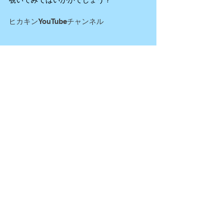
ヒカキンYouTubeチャンネル
くだらない動画も多いですが
結構、作り込んだドラマ仕立ての動画
色々な事のやり方を教えている動画など
など
多種多様な動画があります。
ご自分の好きなユーチューバーを探して
みても
良いのではないでしょうか？