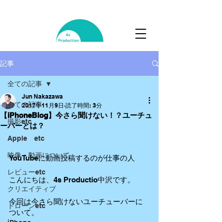
記事
全ての記事
Jun Nakazawa
全ての記事
2017年11月9日
読了時間: 3分
【iPhoneBlog】今さら聞けない！？ユーチュ
撮影etc
ーバーとは？
Apple etc
映像・動画について
YouTubeに動画投稿するのが仕事の人
レビューetc
こんにちは、4s Productio中沢です。
クリエイティブ
今回は今さら聞けないユーチューバーに
ドローンetc
ついて。