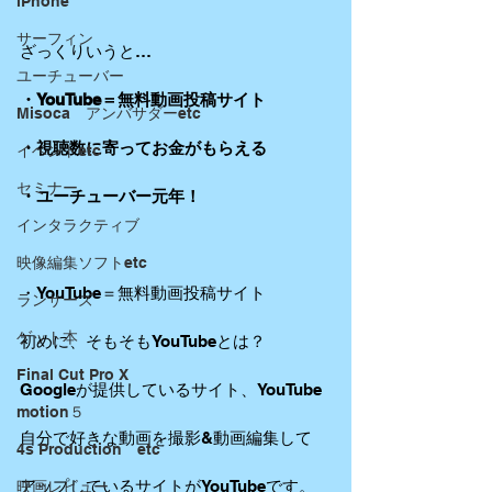
iPhone
サーフィン
ざっくりいうと…
ユーチューバー
・YouTube＝無料動画投稿サイト
Misoca アンバサダーetc
・視聴数に寄ってお金がもらえる 
イベントetc
セミナー
・ユーチューバー元年！
インタラクティブ
映像編集ソフトetc
・YouTube＝無料動画投稿サイト
ランサーズ
ゲット本
初めに、そもそもYouTubeとは？
Final Cut Pro X
Googleが提供しているサイト、YouTube
motion５
自分で好きな動画を撮影&動画編集して
4s Production etc
アップしているサイトがYouTubeです。
映画レビュー