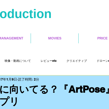
roduction
MANAGEMENT
MOVIES
PRICE
映像・動画について
レビューetc
クリエイティブ
ドローンe
17年1月9日
読了時間: 2分
Misoca アンバサダーetc
イベントetc
セミナー
インタラクテ
に向いてる？『ArtPos
プリ
Cut Pro X
motion５
4s Production etc
映画レビュー