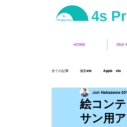
4s P
HOME
SNS 
全ての記事
撮影etc
Apple etc
Jun Nakazawa
20
サーフィン
ユーチューバー
絵コンテ
サン用ア
ランサーズ
ゲット本
Final 