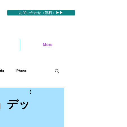
お問い合わせ（無料）▶▶
More
tc
iPhone
ィブ
映像編集ソフトetc
e』デッ
ハワイロケ
英語etc