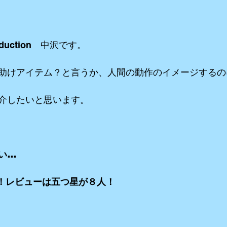
リーミングetc
iPhone etc
アニメーション
VR ３６０°動画e
duction　中沢です。
助けアイテム？と言うか、人間の動作のイメージするの
介したいと思います。
い…
プリ！レビューは五つ星が８人！