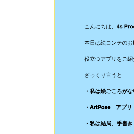
動画制作
食Blog
ライブスト
こんにちは、4s Pro
リクルート用 動画制作
YouTube
本日は絵コンテのお
役立つアプリをご紹
ざっくり言うと
・私は絵ごころがな
・ArtPose　ア
・私は結局、手書き