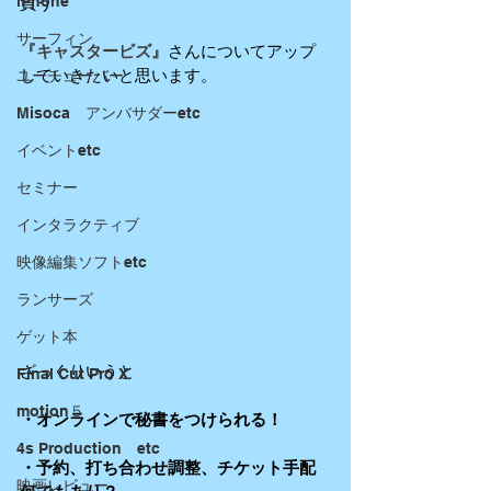
iPhone
負う
サーフィン
『キャスタービズ』
さんについてアップ
していきたいと思います。
ユーチューバー
Misoca アンバサダーetc
イベントetc
セミナー
インタラクティブ
映像編集ソフトetc
ランサーズ
ゲット本
ざっくりいうと
Final Cut Pro X
motion５
・オンラインで秘書をつけられる！
4s Production etc
・予約、打ち合わせ調整、チケット手配
映画レビュー