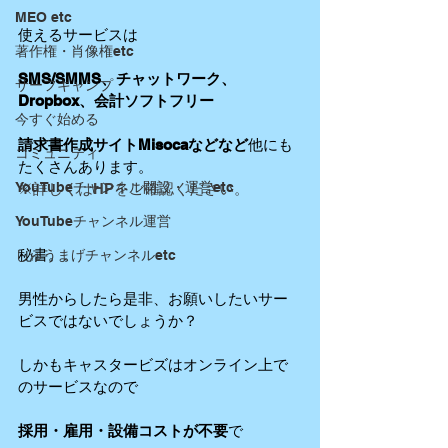
MEO etc
使えるサービスは
著作権・肖像権etc
SMS/SMMS、チャットワーク、
サーフキャンプ
Dropbox、会計ソフトフリー
今すぐ始める
請求書作成サイトMisocaなどなど
他にも
コミュニティ
たくさんあります。
YouTubeチャンネル開設・運営etc
※詳しくはHPをご確認ください。
YouTubeチャンネル運営
秘書。。
しゅうまげチャンネルetc
男性からしたら是非、お願いしたいサー
ビスではないでしょうか？
しかもキャスタービズはオンライン上で
のサービスなので
採用・雇用・設備コストが不要
で