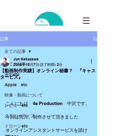
記事
全ての記事
Jun Nakazawa
全ての記事
2016年10月7日
読了時間: 2分
【動画制作実績】オンライン秘書？ 『キャス
撮影etc
タービズ』
Apple etc
映像・動画について
こんにちは　4s Production　中沢です。
レビューetc
クリエイティブ
今回は先月、制作させて頂きました
ドローンetc
オンラインアシスタントサービスを請け