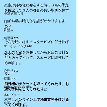
３名で打ち合わせをする時に３名の予定
絵コンテ・字コンテ
を確認して３人の都合の良い場所を探す
概算見積もり
って結構、時間と手間がかかりますよ
動画マーケティングetc
ね？
香盤表
縦動画etc
そんな時にはキャスタービズに任せれば
マーケティングetc
３人の予定を調整しながらお店の資料な
GoPro etc
どを送ってくれて、スムーズに調整して
Iot etc
くれます。
心理学etc
また
時事ネタ
飛行機のチケットを取ってくれたり、お
press release etc
店の予約をしてくれたり
と
本レビュー
本当に
オンライン上で秘書業務を請け負
企画・立案
ってくれます。