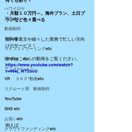
何でもあり？
ハワイロケ
・月額１０万円～。海外プラン、土日プ
英語etc
ランなど色々選べる
動画制作
食Blog
個人事業主や細々した業務で忙しい方向
けのサービス！
ライブストリーミングetc
まずはこちらの動画をご覧ください。
iPhone etc
https://www.youtube.com/watch?
アニメーション
v=46ej_WT2ucU
VR ３６０°動画etc
リクルート用 動画制作
YouTube
SNS etc
お笑いetc
例えば
クラウドファンディングetc