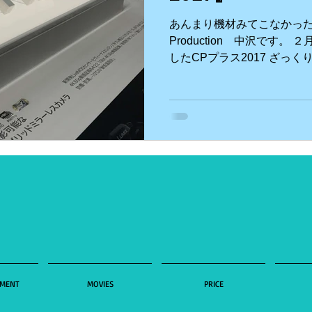
あんまり機材みてこなかった
ビュー
ハワイロケ
英語etc
動画制作
食Blo
Production 中沢です
したCPプラス2017 ざっく
ラス縮小傾向？ 4K動画セ
iPhone etc
アニメーション
VR ３６０°動画etc
少しいましたよ。。...
ouTube
EMENT
MOVIES
PRICE