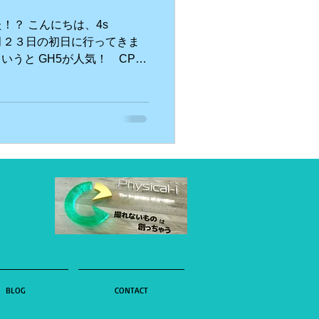
！？ こんにちは、4s
g
。 ２月２３日の初日に行ってきま
りいうと GH5が人気！ CPプ
ミナーが良かった モデルさんも
BLOG
CONTACT