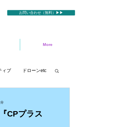
お問い合わせ（無料）▶▶
More
ティブ
ドローンetc
セミナー
3分
『CPプラス
motion５