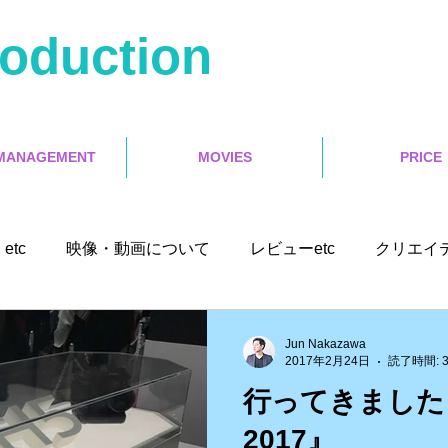
roduction
MANAGEMENT
MOVIES
PRICE
etc
映像・動画について
レビューetc
クリエイ
ユーチューバー
Misoca アンバサダーetc
イベントetc
Jun Nakazawa
2017年2月24日
読了時間: 
行ってきました
ソフトetc
ランサーズ
ゲット本
Final Cut Pro X
2017』