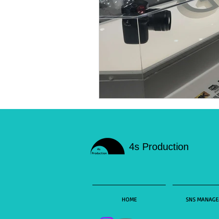
4s Production etc
映画レ
ライブストリーミングetc
リクルート用 動画制作
Y
4s Production
HOME
SNS MANAG