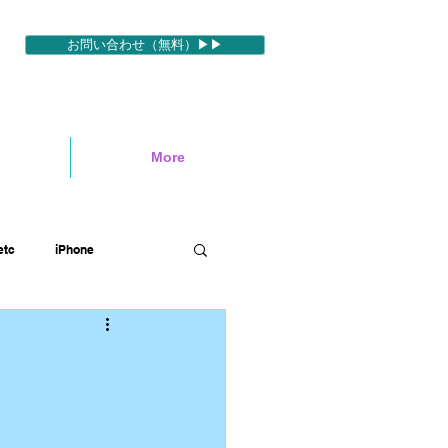
お問い合わせ（無料）▶▶
More
tc
iPhone
ィブ
映像編集ソフトetc
ハワイロケ
英語etc