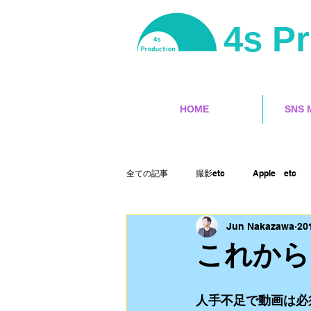
4s P
HOME
SNS 
全ての記事
撮影etc
Apple etc
Jun Nakazawa
20
サーフィン
ユーチューバー
これから
ランサーズ
ゲット本
Final 
人手不足で動画は必