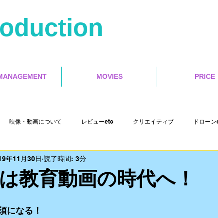
roduction
MANAGEMENT
MOVIES
PRICE
映像・動画について
レビューetc
クリエイティブ
ドローンe
19年11月30日
読了時間: 3分
Misoca アンバサダーetc
イベントetc
セミナー
インタラクテ
は教育動画の時代へ！
Cut Pro X
motion５
4s Production etc
映画レビュー
須になる！