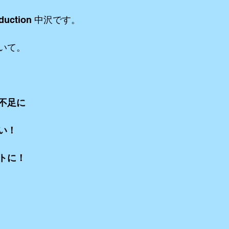
duction 中沢です。
リーミングetc
iPhone etc
アニメーション
VR ３６０°動画e
いて。
不足に
い！
トに！