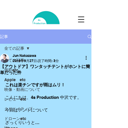
記事
全ての記事
Jun Nakazawa
全ての記事
2019年9月27日
読了時間: 3分
【アウトドア】ワンタッチテントがホントに簡
撮影etc
単だった件
Apple etc
これは楽チンですが雨はムリ！
映像・動画について
こんにちは、4s Production 中沢です。
レビューetc
クリエイティブ
今回はテントについて
ドローンetc
ざっくりいうと…