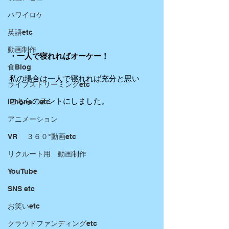
ハワイロケ
英語etc
動画制作
・一人で寝れればオーケー！
食Blog
私の場合は一人で寝れれば充分と思い
ライブストリーミングetc
こちらのテントにしました。
iPhone etc
アニメーション
VR ３６０°動画etc
リクルート用 動画制作
YouTube
SNS etc
お笑いetc
クラウドファンディングetc