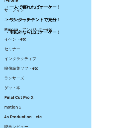
iPhone
・一人で寝れればオーケー！
サーフィン
・ワンタッチテントで充分！
ユーチューバー
Misoca アンバサダーetc
・雨以外ならほぼオーケー！
イベントetc
セミナー
インタラクティブ
映像編集ソフトetc
ランサーズ
ゲット本
Final Cut Pro X
motion５
4s Production etc
映画レビュー