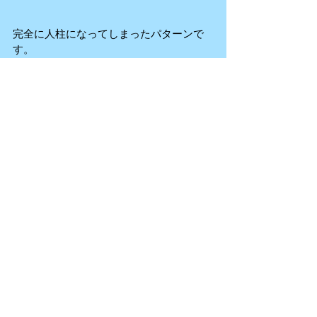
完全に人柱になってしまったパターンで
す。
ワンタッチテントのレビューでした
それでは、4s Production 中沢でした😌
keep smiling!!
DODワンタッチテント