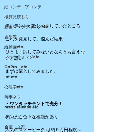
絵コンテ・字コンテ
概算見積もり
黒いテントが欲しく探していたところ
動画マーケティングetc
香盤表
これを発見して、悩んだ結果
縦動画etc
ひとまず試してみないとなんとも言えな
マーケティングetc
いと思い
GoPro etc
まずは購入してみました。
Iot etc
心理学etc
時事ネタ
・ワンタッチテントで充分！
press release etc
テントも色々な種類があり
本レビュー
企画・立案
人気のスノーピーク は約５万円程度…