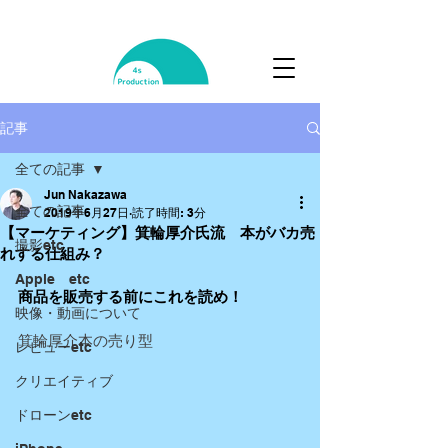
記事
全ての記事
Jun Nakazawa
全ての記事
2019年6月27日
読了時間: 3分
【マーケティング】箕輪厚介氏流 本がバカ売
撮影etc
れする仕組み？
Apple etc
商品を販売する前にこれを読め！
映像・動画について
箕輪厚介本の売り型
レビューetc
クリエイティブ
ドローンetc