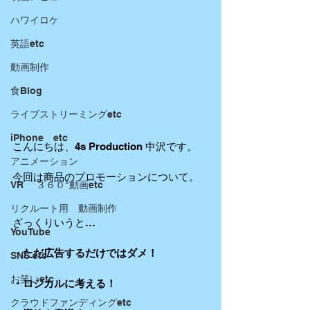
ハワイロケ
英語etc
動画制作
食Blog
ライブストリーミングetc
iPhone etc
こんにちは、4s Production 中沢です。
アニメーション
今回は商品のプロモーションについて。
VR ３６０°動画etc
リクルート用 動画制作
ざっくりいうと…
YouTube
・ただ広告するだけではダメ！
SNS etc
お笑いetc
・ロジカルに考える！
クラウドファンディングetc