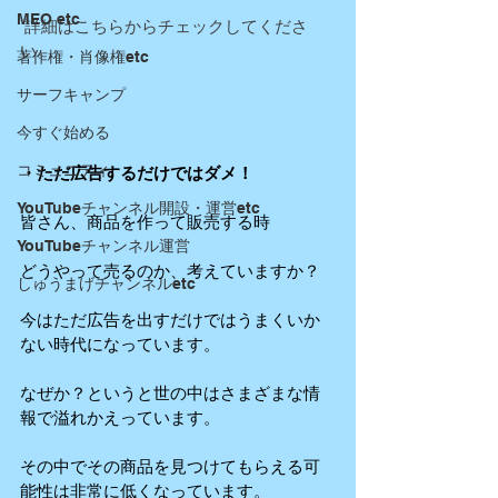
MEO etc
 詳細はこちらからチェックしてくださ
い。
著作権・肖像権etc
サーフキャンプ
今すぐ始める
コミュニティ
・ただ広告するだけではダメ！
YouTubeチャンネル開設・運営etc
皆さん、商品を作って販売する時
YouTubeチャンネル運営
どうやって売るのか、考えていますか？
しゅうまげチャンネルetc
今はただ広告を出すだけではうまくいか
ない時代になっています。
なぜか？というと世の中はさまざまな情
報で溢れかえっています。
その中でその商品を見つけてもらえる可
能性は非常に低くなっています。