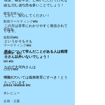
りしてしまう方も多いことでしょう！
絵コンテ・字コンテ
概算見積もり
しかし、安心してください！
動画マーケティングetc
この方は非常にわかりやすく発信されて
香盤表
います。
縦動画etc
というかそもそも
マーケティングetc
税金について学んだことがある人は税理
GoPro etc
士さん以外いないでしょう！
Iot etc
なので大河内さんは
心理学etc
税金については義務教育にすべき！とう
時事ネタ
たっています。
press release etc
本レビュー
企画・立案