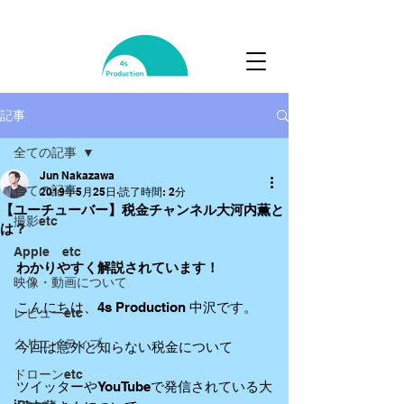
記事
全ての記事
Jun Nakazawa
全ての記事
2019年5月25日
読了時間: 2分
【ユーチューバー】税金チャンネル大河内薫と
撮影etc
は？
Apple etc
わかりやすく解説されています！
映像・動画について
こんにちは、4s Production 中沢です。
レビューetc
クリエイティブ
今回は意外と知らない税金について
ドローンetc
ツイッターやYouTubeで発信されている大