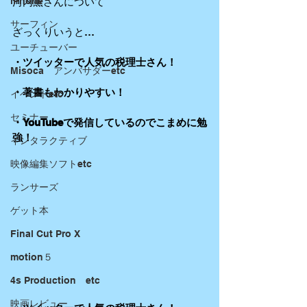
iPhone
河内薫さんについて
サーフィン
ざっくりいうと…
ユーチューバー
・ツイッターで人気の税理士さん！
Misoca アンバサダーetc
・著書もわかりやすい！
イベントetc
セミナー
・YouTubeで発信しているのでこまめに勉
強！
インタラクティブ
映像編集ソフトetc
ランサーズ
ゲット本
Final Cut Pro X
motion５
4s Production etc
映画レビュー