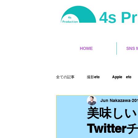
4s P
HOME
SNS 
全ての記事
撮影etc
Apple etc
Jun Nakazawa
20
サーフィン
ユーチューバー
美味しい
Twitt
ランサーズ
ゲット本
Final 