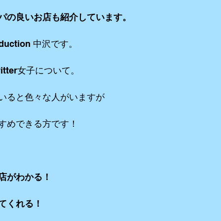
パの良いお店も紹介しています。
リーミングetc
iPhone etc
アニメーション
VR ３６０°動画e
duction 中沢です。
tter女子について。
いると色々な人がいますが
すめできる方です！
店がわかる！
てくれる！