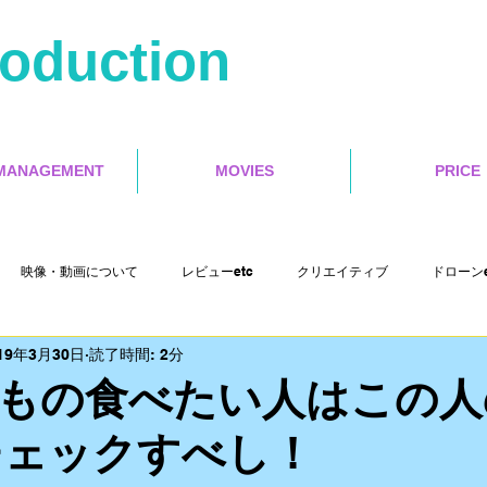
roduction
MANAGEMENT
MOVIES
PRICE
映像・動画について
レビューetc
クリエイティブ
ドローンe
19年3月30日
読了時間: 2分
Misoca アンバサダーetc
イベントetc
セミナー
インタラクテ
もの食べたい人はこの人
erチェックすべし！
Cut Pro X
motion５
4s Production etc
映画レビュー