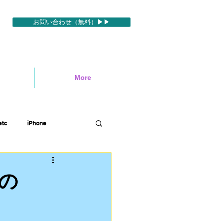
お問い合わせ（無料）▶▶
More
tc
iPhone
ィブ
映像編集ソフトetc
の
ハワイロケ
英語etc