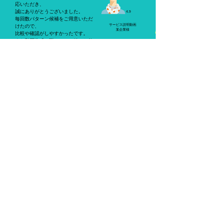
応いただき、
誠にありがとうございました。
4.9
毎回数パターン候補をご用意いただ
サービス説明動画
けたので、
​某企業様
比較や確認がしやすかったです。
また動画作成の際には、一緒にお仕
事させていただければと存じますの
で
今後とも何卒よろしくお願い申し
上げます。
この度は誠にありがとうございまし
た。
​​中学校部活紹介 動画制作
​感動しました！
5.0
お世話になっております。
素晴らしいです！！ 感動しまし
た。これは受講生は大喜びです。
部活紹介 動画制作
さすがですね。
株式会社ベネッセコ
​引き続きよろしくお願いします。
ーポレーション様