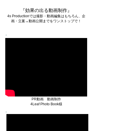
『効果の出る動画制作』
4s Productionでは撮影・動画編集はもちろん、企
画・立案→動画公開までをワンストップで！
PR動画 動画制作
4Leaf Photo Book​様