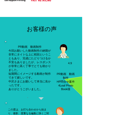
お客様の声
PR動画 動画制作
今回お願いした動画制作の納期が
非常にタイトな上に初回というこ
ともあり、完成にたどりつけるか
不安もありましたが、レスポンス
4.9
が非常に高く丁寧でとても助かり
ました。
短期間にイメージする動画が制作
PR動画 動画
できて嬉しいです。
制作
中沢さまにお願いして本当に良か
HP問合せ案件
ったです。
4Leaf Photo
ありがとうございました。
Book様
この度は、お打ち合わせから始ま
り、撮影、度重なる編集に快くご対