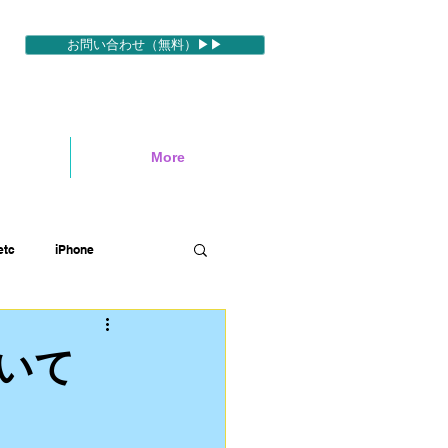
お問い合わせ（無料）▶▶
More
tc
iPhone
ィブ
映像編集ソフトetc
いて
ハワイロケ
英語etc