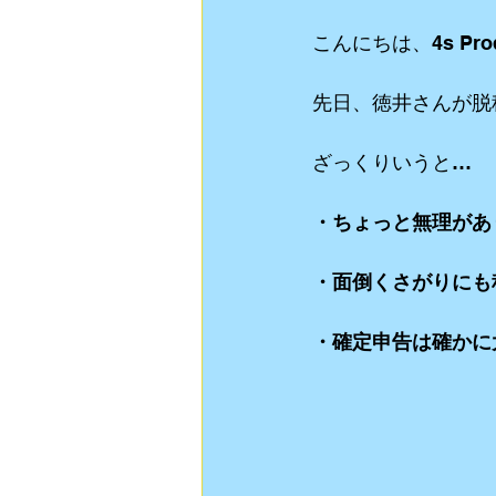
こんにちは、4s Pro
動画制作
食Blog
ライブスト
先日、徳井さんが脱
リクルート用 動画制作
YouTube
ざっくりいうと…
・ちょっと無理があ
・面倒くさがりにも
・確定申告は確かに