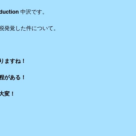
duction 中沢です。
リーミングetc
iPhone etc
アニメーション
VR ３６０°動画e
税発覚した件について。
りますね！
程がある！
大変！