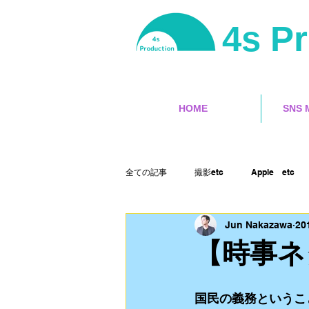
4s P
HOME
SNS 
全ての記事
撮影etc
Apple etc
Jun Nakazawa
20
サーフィン
ユーチューバー
【時事ネ
ランサーズ
ゲット本
Final 
国民の義務というこ