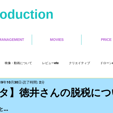
roduction
MANAGEMENT
MOVIES
PRICE
映像・動画について
レビューetc
クリエイティブ
ドローンe
19年10月30日
読了時間: 2分
Misoca アンバサダーetc
イベントetc
セミナー
インタラクテ
タ】徳井さんの脱税につ
Cut Pro X
motion５
4s Production etc
映画レビュー
と…