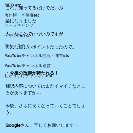
MEO etc
これ、知ってるだけでだいぶ
著作権・肖像権etc
楽になりました…
サーフキャンプ
大したことではないのですが
今すぐ始める
コミュニティ
何気に嬉しいポイントだったので。
YouTubeチャンネル開設・運営etc
YouTubeチャンネル運営
・今後の改善が待たれる！
しゅうまげチャンネルetc
翻訳内容についてはまだイマイチなとこ
ろがありますが…
今後、さらに良くなっていくことでしょ
う。
Googleさん、宜しくお願いします！