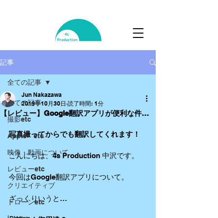
記事
全ての記事
Jun Nakazawa
全ての記事
2019年10月30日
読了時間: 1分
【レビュー】Google翻訳アプリが便利な件…
撮影etc
写真撮ってからでも翻訳してくれます！
Apple etc
映像・動画について
こんにちは、4s Production 中沢です。
レビューetc
今回はGoogle翻訳アプリについて。
クリエイティブ
ざっくりいうと…
ドローンetc