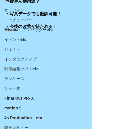
iPhone
・皆さん御用達？
サーフィン
・写真データでも翻訳可能！
ユーチューバー
・今後の改善が待たれる！
Misoca アンバサダーetc
イベントetc
セミナー
インタラクティブ
映像編集ソフトetc
ランサーズ
ゲット本
Final Cut Pro X
motion５
4s Production etc
映画レビュー