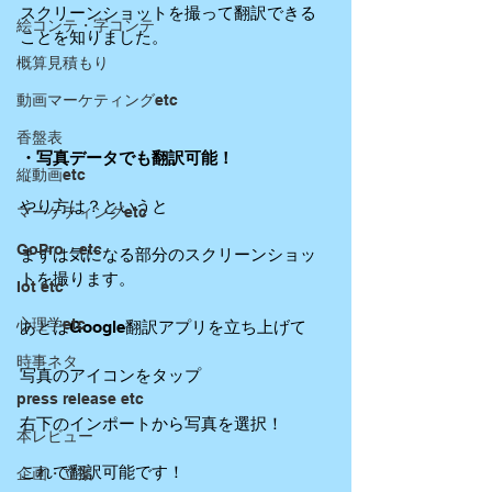
スクリーンショットを撮って翻訳できる
絵コンテ・字コンテ
ことを知りました。
概算見積もり
動画マーケティングetc
香盤表
・写真データでも翻訳可能！
縦動画etc
やり方は？というと
マーケティングetc
GoPro etc
まずは気になる部分のスクリーンショッ
トを撮ります。
Iot etc
心理学etc
あとはGoogle翻訳アプリを立ち上げて
時事ネタ
写真のアイコンをタップ
press release etc
右下のインポートから写真を選択！
本レビュー
これで翻訳可能です！
企画・立案