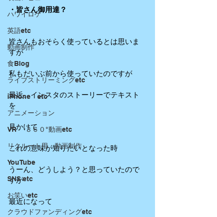
・皆さん御用達？
ハワイロケ
英語etc
皆さんもおそらく使っているとは思いま
動画制作
すが
食Blog
私もだいぶ前から使っていたのですが
ライブストリーミングetc
最近、インスタのストーリーでテキスト
iPhone etc
を
アニメーション
見かけて
VR ３６０°動画etc
リクルート用 動画制作
これの意味が知りたいとなった時
YouTube
うーん、どうしよう？と思っていたので
SNS etc
すが
お笑いetc
最近になって
クラウドファンディングetc