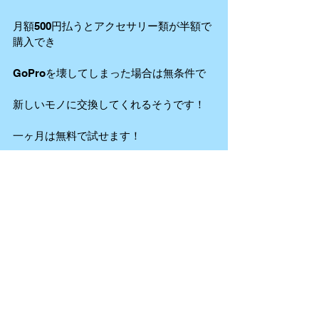
月額500円払うとアクセサリー類が半額で
購入でき
GoProを壊してしまった場合は無条件で
新しいモノに交換してくれるそうです！
一ヶ月は無料で試せます！
流行りのサブスクリプジョンです。
オンラインでご注文したい人は
サブスクに入ってからアクセサリーを購
入する事をお勧めします！
詳細はこちらから！GOPRO プラス