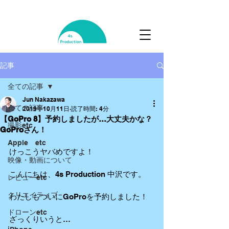
記事
全ての記事
Jun Nakazawa
全ての記事
2019年10月11日
読了時間: 4分
【GoPro 8】予約しましたが…大丈夫かな？
撮影etc
GoProさん！
Apple etc
けっこうヤバめですよ！
映像・動画について
こんにちは、4s Production 中沢です。
レビューetc
クリエイティブ
わたしもついにGoProを予約しました！
ドローンetc
ざっくりいうと…