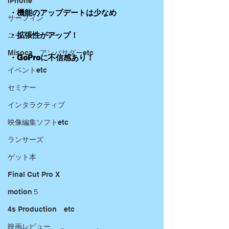
iPhone
・機能のアップデートは少なめ
サーフィン
・拡張性がアップ！
ユーチューバー
Misoca アンバサダーetc
・GoProに不信感あり！
イベントetc
セミナー
インタラクティブ
映像編集ソフトetc
ランサーズ
ゲット本
Final Cut Pro X
motion５
4s Production etc
映画レビュー