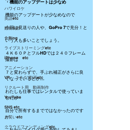
・機能のアップデートは少なめ
ハワイロケ
機能のアップデートが少なめなので
英語etc
今回は見送りの人や、GoPro 7で充分！と
動画制作
食Blog
いう人も多いことでしょう。
ライブストリーミングetc
４Ｋ６０ＰとフルHDでは２４０フレーム
iPhone etc
撮影は
アニメーション
７と変わらずで、手ぶれ補正がさらに良
VR ３６０°動画etc
くなっているとか…
リクルート用 動画制作
わたしも仕事ではレンタルで使っていま
YouTube
したが
SNS etc
自分で所有するまでではなかったのです
が
お笑いetc
クラウドファンディングetc
これからブイログ用に予約してみまし