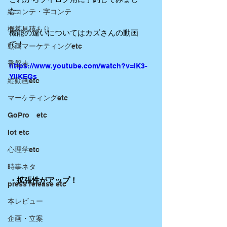
た。
絵コンテ・字コンテ
概算見積もり
機能の違いについてはカズさんの動画
で！
動画マーケティングetc
香盤表
https://www.youtube.com/watch?v=IK3-
YlIKEGs
縦動画etc
マーケティングetc
GoPro etc
Iot etc
心理学etc
時事ネタ
・拡張性がアップ！
press release etc
本レビュー
企画・立案