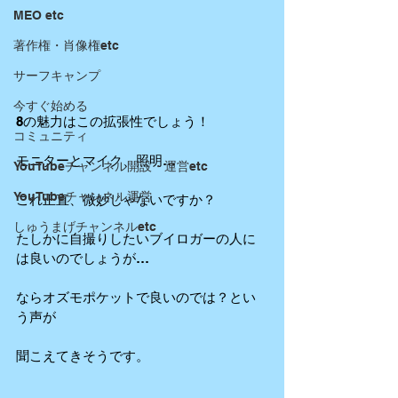
MEO etc
著作権・肖像権etc
サーフキャンプ
今すぐ始める
8の魅力はこの拡張性でしょう！
コミュニティ
モニターとマイク、照明…
YouTubeチャンネル開設・運営etc
YouTubeチャンネル運営
これ正直、微妙じゃないですか？
しゅうまげチャンネルetc
たしかに自撮りしたいブイロガーの人に
は良いのでしょうが…
ならオズモポケットで良いのでは？とい
う声が
聞こえてきそうです。