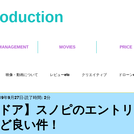
roduction
MANAGEMENT
MOVIES
PRICE
映像・動画について
レビューetc
クリエイティブ
ドローンe
19年9月27日
読了時間: 2分
Misoca アンバサダーetc
イベントetc
セミナー
インタラクテ
ドア】スノピのエントリ
ど良い件！
Cut Pro X
motion５
4s Production etc
映画レビュー