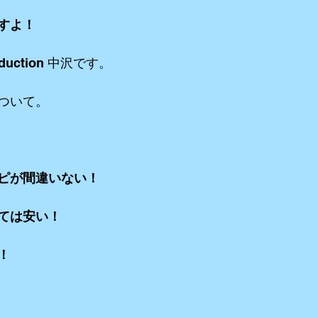
すよ！
リーミングetc
iPhone etc
アニメーション
VR ３６０°動画e
duction 中沢です。
ついて。
ピが間違いない！
ては安い！
！