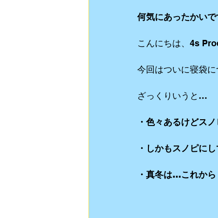
何気にあったかいで
動画制作
食Blog
ライブスト
こんにちは、4s Pro
リクルート用 動画制作
YouTube
今回はついに寝袋に
ざっくりいうと…
・色々あるけどスノ
・しかもスノピにし
・真冬は…これから