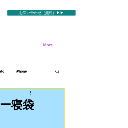
お問い合わせ（無料）▶▶
More
tc
iPhone
ィブ
映像編集ソフトetc
ー寝袋
ハワイロケ
英語etc