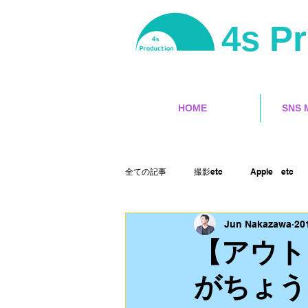
4s P
HOME
SNS 
全ての記事
撮影etc
Apple etc
Jun Nakazawa
20
サーフィン
ユーチューバー
【アウト
がちょう
ランサーズ
ゲット本
Final 