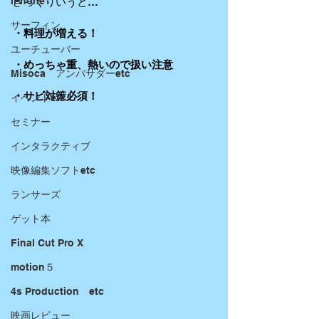
iPhone
ざっくりいうと…
サーフィン
・料理が増える！
ユーチューバー
・めっちゃ重、熱いので扱い注意
Misoca アンバサダーetc
・サビ対策必須！
イベントetc
セミナー
インタラクティブ
映像編集ソフトetc
ランサーズ
ゲット本
Final Cut Pro X
motion５
4s Production etc
映画レビュー