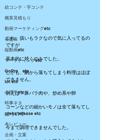
絵コンテ・字コンテ
概算見積もり
動画マーケティングetc
これ、扱いもラクなので気に入ってるの
香盤表
ですが
縦動画etc
基本的に焼くのみでした。
マーケティングetc
GoPro etc
しかも、網から落ちてしまう料理はほぼ
できません。
Iot etc
心理学etc
例えば？豚バラ肉や、炒め系や卵
時事ネタ
コーンなどの細かいモノは全て落ちてし
まうので
press release etc
本レビュー
今まで調理できませんでした。
企画・立案