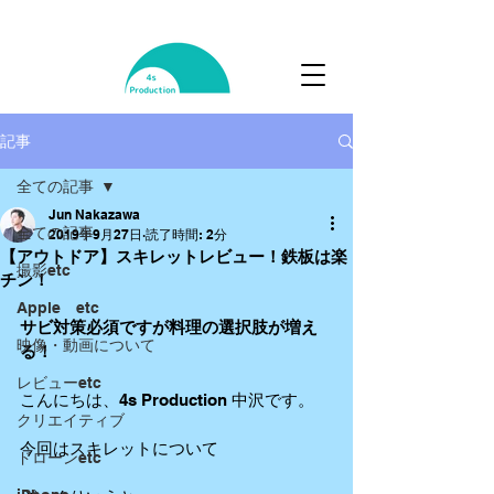
記事
全ての記事
Jun Nakazawa
全ての記事
2019年9月27日
読了時間: 2分
【アウトドア】スキレットレビュー！鉄板は楽
撮影etc
チン！
Apple etc
サビ対策必須ですが料理の選択肢が増え
映像・動画について
る！
レビューetc
こんにちは、4s Production 中沢です。
クリエイティブ
今回はスキレットについて
ドローンetc