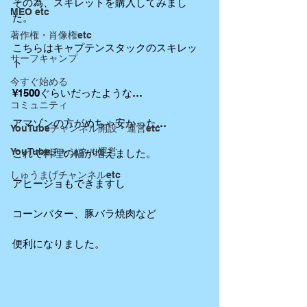
その為、スキレットを購入してみまし
MEO etc
た。
著作権・肖像権etc
こちらはキャプテンスタックのスキレッ
サーフキャンプ
ト
今すぐ始める
¥1500ぐらいだったような…
コミュニティ
アマゾンの方がめちゃ安かった…
YouTubeチャンネル開設・運営etc
YouTubeチャンネル運営
これで料理の幅が増えました。
しゅうまげチャンネルetc
アヒージョもできますし
コーンバター、豚バラ焼肉など
便利になりました。