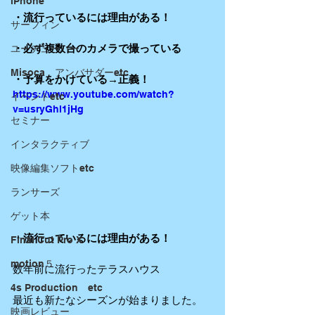
iPhone
・流行っているには理由がある！
サーフィン
・必ず複数台のカメラで撮っている
ユーチューバー
Misoca アンバサダーetc
・予算をかけている→正義！
https://www.youtube.com/watch?
イベントetc
v=usryGhl1jHg
セミナー
インタラクティブ
映像編集ソフトetc
ランサーズ
ゲット本
・流行っているには理由がある！
Final Cut Pro X
motion５
数年前に流行ったテラスハウス
4s Production etc
最近も新たなシーズンが始まりました。
映画レビュー