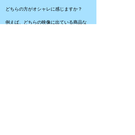
どちらの方がオシャレに感じますか？
例えば、どちらの映像に出ている商品な
ら買いたいと思いますか？
そういったところを意識して考えてみる
とわかりやすいはずです。
動画制作で何かあればますばお気軽にご
相談ください。
ご相談はこちらから
それでは、4s Production 中沢でした😌
keep smiling!!
山ちゃんの毒舌が人気の山チャンネルも