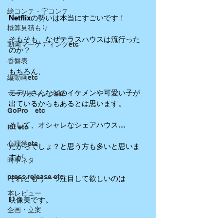
絵コンテ・字コンテ
Netflixの勢いは本当にすごいです！
概算見積もり
そもそも、なぜテラスハウスは流行った
動画マーケティングetc
のか？
香盤表
もちろん、
縦動画etc
モデルさんなどのイケメンや可愛い子が
マーケティングetc
出ているからもあるとは思います。
GoPro etc
そして、オシャレなシェアハウス…
Iot etc
心理学etc
だからでしょ？と思う方も多いと思いま
すが
時事ネタ
press release etc
それともう一つ注目して欲しいのは
本レビュー
映像美です。
企画・立案