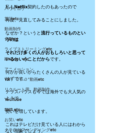
私もNetflix契約したのもあったので
ハワイロケ
英語etc
再度、見直してみることにしました。
動画制作
なぜか？というと
流行っているものとい
食Blog
うのは
ライブストリーミングetc
それだけ多くの人がおもしろいと思って
いるということだから
です。
iPhone etc
アニメーション
何かが良いからたくさんの人が見ている
はずです。
VR ３６０°動画etc
リクルート用 動画制作
テラスハウスも今では海外でも大人気の
ようで
YouTube
SNS etc
勢いを増しています。
お笑いetc
これはテレビだけ見ている人にはわから
クラウドファンディングetc
ない現象でしょう。