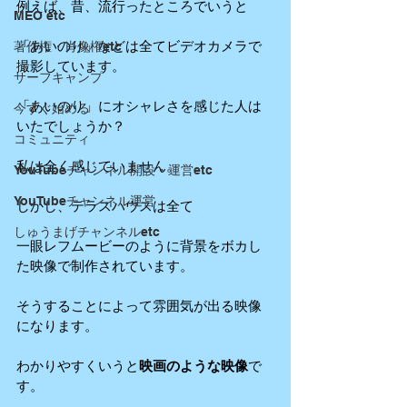
例えば、昔、流行ったところでいうと
MEO etc
「あいのり」などは全てビデオカメラで
著作権・肖像権etc
撮影しています。
サーフキャンプ
「あいのり」にオシャレさを感じた人は
今すぐ始める
いたでしょうか？
コミュニティ
私は全く感じていません。
YouTubeチャンネル開設・運営etc
YouTubeチャンネル運営
しかし、テラスハウスは全て
しゅうまげチャンネルetc
一眼レフムービーのように背景をボカし
た映像で制作されています。
そうすることによって雰囲気が出る映像
になります。
わかりやすくいうと
映画のような映像
で
す。