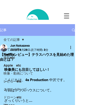
記事
全ての記事
Jun Nakazawa
全ての記事
2019年8月29日
読了時間: 3分
【Netflixレビュー】テラスハウスを見始めた理
撮影etc
由とは？
Apple etc
映像美にも注目してほしい！
映像・動画について
こんにちは、4s Production 中沢です。
レビューetc
クリエイティブ
今回はテラスハウスについて。
ドローンetc
ざっくりいうと…