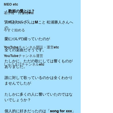
MEO etc
・歌姫の愛とは？
著作権・肖像権etc
サーフキャンプ
浜崎あゆみさんはMこと 松浦勝人さんへ
の
今すぐ始める
コミュニティ
愛について綴っていたのが
YouTubeチャンネル開設・運営etc
全ての楽曲だそうです。
YouTubeチャンネル運営
たしかに、ただの歌にしては響くものが
しゅうまげチャンネルetc
ありました。
誰に対して歌っているのかは全くわかり
ませんでしたが
たしかに多くの人に響いていたのではな
いでしょうか？
個人的に好きだったのは「song for xxx」