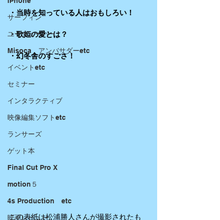
iPhone
・当時を知っている人はおもしろい！
サーフィン
ユーチューバー
・歌姫の愛とは？
Misoca アンバサダーetc
・幻冬舎のすごさ！
イベントetc
セミナー
インタラクティブ
映像編集ソフトetc
ランサーズ
ゲット本
Final Cut Pro X
motion５
4s Production etc
この表紙は松浦勝人さんが撮影されたも
映画レビュー