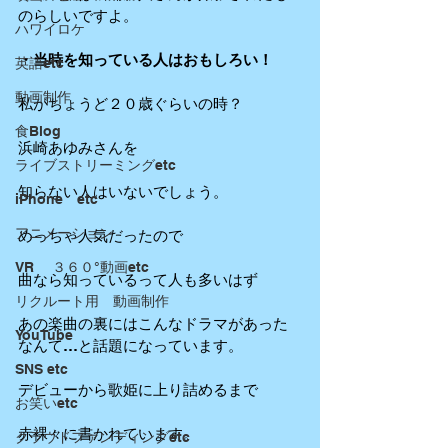
のらしいですよ。
ハワイロケ
・当時を知っている人はおもしろい！
英語etc
動画制作
私がちょうど２０歳ぐらいの時？
食Blog
浜崎あゆみさんを
ライブストリーミングetc
知らない人はいないでしょう。
iPhone etc
アニメーション
めっちゃ人気だったので
VR ３６０°動画etc
曲なら知っているって人も多いはず
リクルート用 動画制作
あの楽曲の裏にはこんなドラマがあった
YouTube
なんて…と話題になっています。
SNS etc
デビューから歌姫に上り詰めるまで
お笑いetc
赤裸々に書かれています。
クラウドファンディングetc