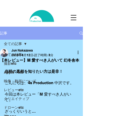
記事
全ての記事
Jun Nakazawa
全ての記事
2019年8月12日
読了時間: 3分
【本レビュー】M 愛すべき人がいて 幻冬舎本
撮影etc
当時の真相を知りたい方は是非！
Apple etc
映像・動画について
こんにちは、4s Production 中沢です。
レビューetc
今回は本レビュー「M 愛すべき人がい
クリエイティブ
て」
ドローンetc
ざっくりいうと…