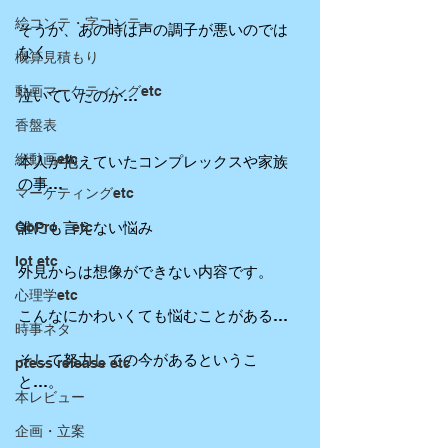
絵コンテ・字コンテ
そうか、あの時は声の調子が悪いのでは
なく
概算見積もり
動画マーケティングetc
泣いていたのか…
香盤表
縦動画etc
本人が抱えていたコンプレックスや家族
の事…
マーケティングetc
GoPro etc
誰にも言えない悩み
Iot etc
外見からは想像ができない内容です。
心理学etc
こんなにかわいくても悩むことがある…
時事ネタ
そして努力しての今があるというこ
press release etc
と…。
本レビュー
企画・立案