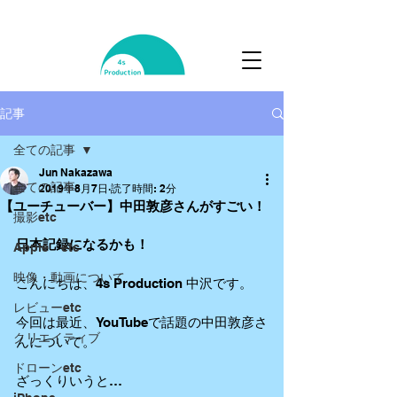
記事
全ての記事
Jun Nakazawa
全ての記事
2019年8月7日
読了時間: 2分
【ユーチューバー】中田敦彦さんがすごい！
撮影etc
日本記録になるかも！
Apple etc
映像・動画について
こんにちは、4s Production 中沢です。
レビューetc
今回は最近、YouTubeで話題の中田敦彦さ
クリエイティブ
んについて。
ドローンetc
ざっくりいうと…