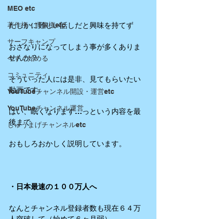
MEO etc
たしかに難しい話しだと興味を持てず
著作権・肖像権etc
サーフキャンプ
おざなりになってしまう事が多くありま
せんか？
今すぐ始める
コミュニティ
そういった人には是非、見てもらいたい
動画です。
YouTubeチャンネル開設・運営etc
YouTubeチャンネル運営
はい、眠くなります…っという内容を最
後まで
しゅうまげチャンネルetc
おもしろおかしく説明しています。
・日本最速の１００万人へ
なんとチャンネル登録者数も現在６４万
人突破して（始めて６ヶ月弱）