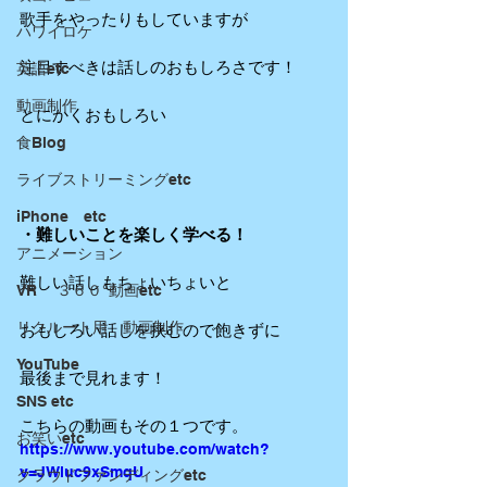
歌手をやったりもしていますが
ハワイロケ
注目すべきは話しのおもしろさです！
英語etc
動画制作
とにかくおもしろい 
食Blog
ライブストリーミングetc
iPhone etc
・難しいことを楽しく学べる！
アニメーション
難しい話しもちょいちょいと
VR ３６０°動画etc
リクルート用 動画制作
おもしろい話しを挟むので飽きずに
YouTube
最後まで見れます！
SNS etc
こちらの動画もその１つです。
お笑いetc
https://www.youtube.com/watch?
v=JWluc9xSmqU
クラウドファンディングetc