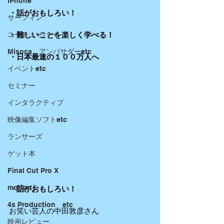
iPhone
・話がおもしろい！
サーフィン
ユーチューバー
・難しいことを楽しく学べる！
Misoca アンバサダーetc
・日本最速の１００万人へ
イベントetc
セミナー
インタラクティブ
映像編集ソフトetc
ランサーズ
ゲット本
Final Cut Pro X
motion５
・話がおもしろい！
4s Production etc
お笑い芸人の中田敦彦さん
映画レビュー