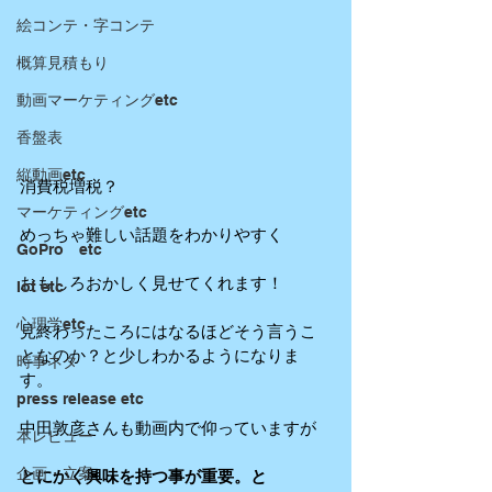
絵コンテ・字コンテ
概算見積もり
動画マーケティングetc
香盤表
縦動画etc
消費税増税？
マーケティングetc
めっちゃ難しい話題をわかりやすく
GoPro etc
おもしろおかしく見せてくれます！
Iot etc
心理学etc
見終わったころにはなるほどそう言うこ
となのか？と少しわかるようになりま
時事ネタ
す。
press release etc
中田敦彦さんも動画内で仰っていますが
本レビュー
企画・立案
とにかく興味を持つ事が重要。と