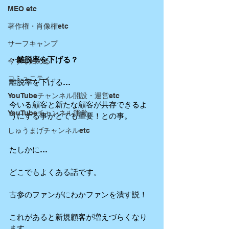
MEO etc
著作権・肖像権etc
サーフキャンプ
・離脱率を下げる？
今すぐ始める
コミュニティ
離脱率を下げる…
YouTubeチャンネル開設・運営etc
今いる顧客と新たな顧客が共存できるよ
YouTubeチャンネル運営
うにする事がとても重要！との事。
しゅうまげチャンネルetc
たしかに…
どこでもよくある話です。
古参のファンがにわかファンを潰す説！
これがあると新規顧客が増えづらくなり
ます。