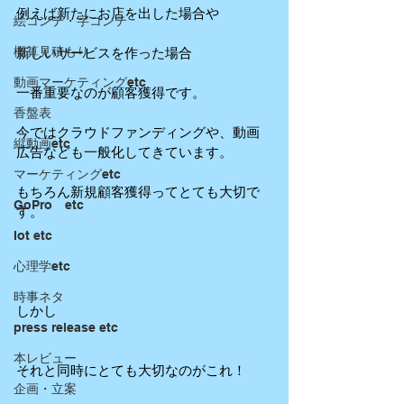
例えば新たにお店を出した場合や
絵コンテ・字コンテ
概算見積もり
新しいサービスを作った場合
動画マーケティングetc
一番重要なのが顧客獲得です。
香盤表
今ではクラウドファンディングや、動画
縦動画etc
広告なども一般化してきています。
マーケティングetc
もちろん新規顧客獲得ってとても大切で
GoPro etc
す。
Iot etc
心理学etc
時事ネタ
しかし
press release etc
本レビュー
それと同時にとても大切なのがこれ！
企画・立案