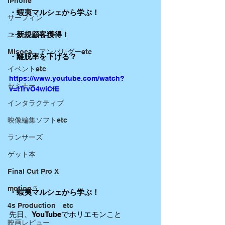
iPhone
・蝦夷マルシェから学ぶ！
サーフィン
・新規顧客獲得！
ユーチューバー
Misoca アンバサダーetc
・離脱率を下げる？
イベントetc
https://www.youtube.com/watch?
セミナー
v=tTrvO4wiCfE
インタラクティブ
映像編集ソフトetc
ランサーズ
ゲット本
Final Cut Pro X
motion５
・蝦夷マルシェから学ぶ！
4s Production etc
先日、YouTubeでホリエモンこと
映画レビュー