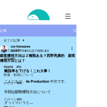
記事
全ての記事
Jun Nakazawa
全ての記事
2019年7月31日
読了時間: 2分
顧客獲得方法は２種類ある？西野亮廣的 顧客
撮影etc
獲得方法とは？
Apple etc
離脱率を下げる！これ大事！
映像・動画について
こんにちは、4s Production 中沢です。
レビューetc
クリエイティブ
今回は顧客獲得方法について
ドローンetc
ざっくりいうと…