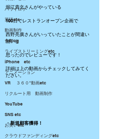
堀江貴文さんがやっている
ハワイロケ
英語etc
100日でレストランオープン企画で
動画制作
西野亮廣さんがいっていたことが間違い
食Blog
無いと
ライブストリーミングetc
思ったのでレビューです！
iPhone etc
詳細は上の動画からチェックしてみてく
アニメーション
ださい。
VR ３６０°動画etc
リクルート用 動画制作
YouTube
SNS etc
・新規顧客獲得！
お笑いetc
クラウドファンディングetc