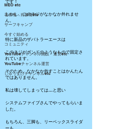
です！
MEO etc
しかし、このネジがなかなか外れませ
著作権・肖像権etc
ん。
サーフキャンプ
今すぐ始める
特に新品のザバトラーエースは
コミュニティ
このネジがボンドのようなもので固定さ
YouTubeチャンネル開設・運営etc
れています。
YouTubeチャンネル運営
そのため、なかなか外すことはかんたん
しゅうまげチャンネルetc
ではありません。
私は壊してしまっては…と思い
システムファイブさんでやってもらいま
した。
もちろん、三脚も、リーベックスライダ
ーも