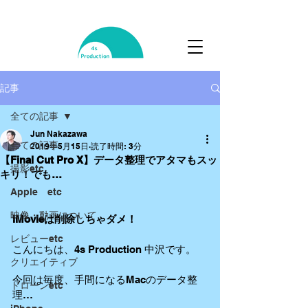
記事
全ての記事
Jun Nakazawa
全ての記事
2019年5月15日
読了時間: 3分
【Final Cut Pro X】データ整理でアタマもスッ
撮影etc
キリ！でも…
Apple etc
映像・動画について
iMovieは削除しちゃダメ！
レビューetc
こんにちは、4s Production 中沢です。
クリエイティブ
今回は毎度、手間になるMacのデータ整
ドローンetc
理…