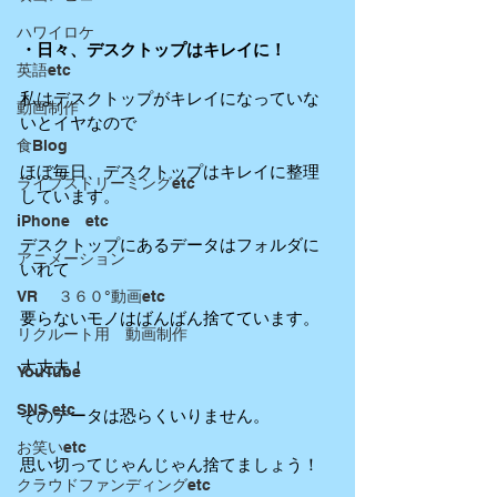
ハワイロケ
・日々、デスクトップはキレイに！
英語etc
私はデスクトップがキレイになっていな
動画制作
いとイヤなので
食Blog
ほぼ毎日、デスクトップはキレイに整理
ライブストリーミングetc
しています。
iPhone etc
デスクトップにあるデータはフォルダに
アニメーション
いれて
VR ３６０°動画etc
要らないモノはばんばん捨てています。
リクルート用 動画制作
大丈夫！
YouTube
SNS etc
そのデータは恐らくいりません。
お笑いetc
思い切ってじゃんじゃん捨てましょう！
クラウドファンディングetc