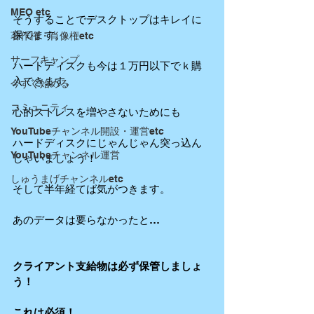
MEO etc
そうすることでデスクトップはキレイに
保てます。
著作権・肖像権etc
サーフキャンプ
ハードディスクも今は１万円以下でｋ購
入できます。
今すぐ始める
コミュニティ
心的ストレスを増やさないためにも
YouTubeチャンネル開設・運営etc
ハードディスクにじゃんじゃん突っ込ん
YouTubeチャンネル運営
じゃいましょう！
しゅうまげチャンネルetc
そして半年経てば気がつきます。
あのデータは要らなかったと…
クライアント支給物は必ず保管しましょ
う！
これは必須！