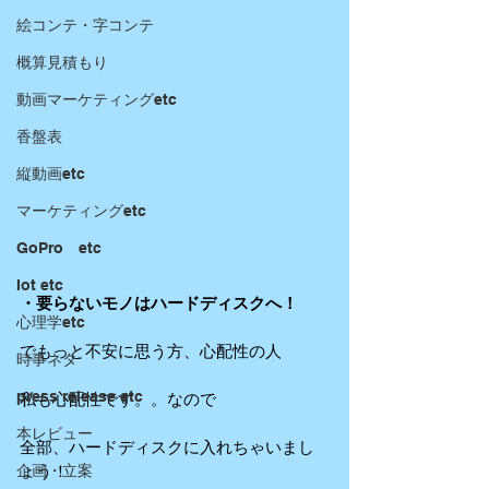
絵コンテ・字コンテ
概算見積もり
動画マーケティングetc
香盤表
縦動画etc
マーケティングetc
GoPro etc
Iot etc
・要らないモノはハードディスクへ！
心理学etc
でもっと不安に思う方、心配性の人
時事ネタ
press release etc
私も心配性です。。なので
本レビュー
全部、ハードディスクに入れちゃいまし
ょう！
企画・立案