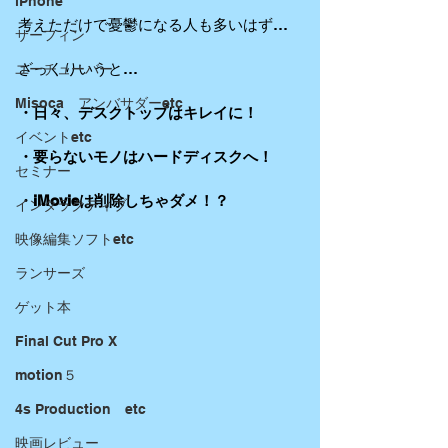
iPhone
考えただけで憂鬱になる人も多いはず…
サーフィン
ざっくりいうと…
ユーチューバー
Misoca アンバサダーetc
・日々、デスクトップはキレイに！
イベントetc
・要らないモノはハードディスクへ！
セミナー
・iMovieは削除しちゃダメ！？
インタラクティブ
映像編集ソフトetc
ランサーズ
ゲット本
Final Cut Pro X
motion５
4s Production etc
映画レビュー