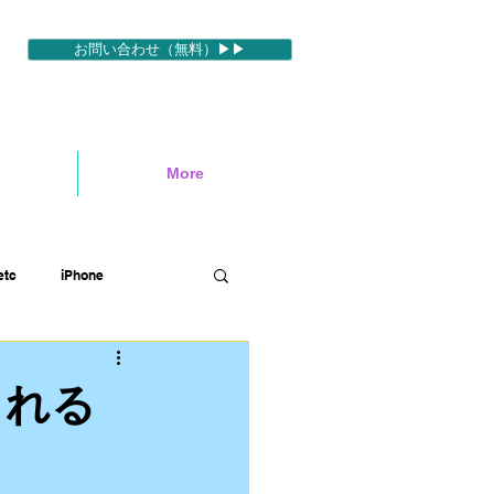
お問い合わせ（無料）▶▶
More
tc
iPhone
ィブ
映像編集ソフトetc
される
ハワイロケ
英語etc