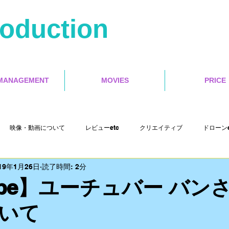
roduction
MANAGEMENT
MOVIES
PRICE
映像・動画について
レビューetc
クリエイティブ
ドローンe
19年1月26日
読了時間: 2分
Misoca アンバサダーetc
イベントetc
セミナー
インタラクテ
Tube】ユーチュバー バン
いて
Cut Pro X
motion５
4s Production etc
映画レビュー