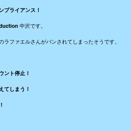
ンプライアンス！
リーミングetc
iPhone etc
アニメーション
VR ３６０°動画e
duction 中沢です。
のラファエルさんがバンされてしまったそうです。
ウント停止！
えてしまう！
！