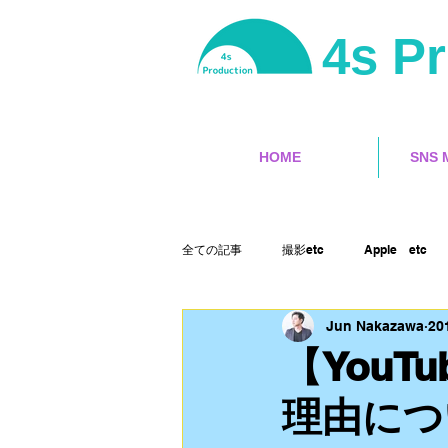
4s P
HOME
SNS 
全ての記事
撮影etc
Apple etc
Jun Nakazawa
20
サーフィン
ユーチューバー
【You
理由につ
ランサーズ
ゲット本
Final 