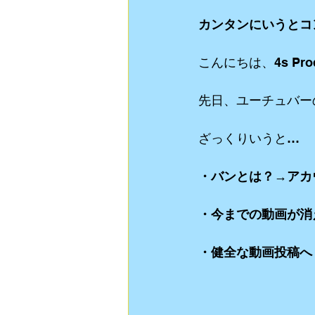
カンタンにいうとコ
動画制作
食Blog
ライブスト
こんにちは、4s Pro
リクルート用 動画制作
YouTube
先日、ユーチュバー
ざっくりいうと…
・バンとは？→アカ
・今までの動画が消
・健全な動画投稿へ