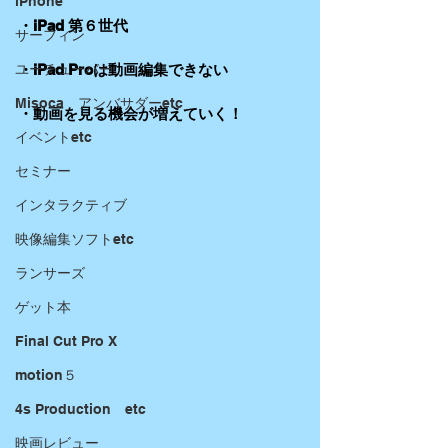
iPhone
・iPad 第６世代
サーフィン
ユーチューバー
・iPad Proは動画編集できない
Misoca アンバサダーetc
・動画を見る機会が増えていく！
イベントetc
セミナー
インタラクティブ
映像編集ソフトetc
ランサーズ
ゲット本
Final Cut Pro X
motion５
4s Production etc
映画レビュー