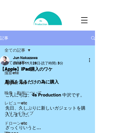
記事
全ての記事
Jun Nakazawa
全ての記事
2018年11月28日
読了時間: 3分
【Apple】iPad購入のワケ
撮影etc
動画を見るだけの為に購入
Apple etc
映像・動画について
こんにちは、4s Production 中沢です。
レビューetc
先日、久しぶりに新しいガジェットを購
クリエイティブ
入しました。
ドローンetc
ざっくりいうと…