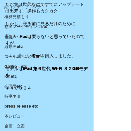
ただ第３世代なのですでにアップデート
絵コンテ・字コンテ
は出来ず、操作もカクカク…
概算見積もり
しかし、寝る前に見るだけのために
動画マーケティングetc
新しいiPadは要らないと思っていたので
香盤表
すが
縦動画etc
ついに新しいiPadを購入しました。
マーケティングetc
GoPro etc
モデルは
iPad 第６世代 Wi-Fi ３２GBモデ
ル
Iot etc
心理学etc
￥４０８２４ 
時事ネタ
press release etc
本レビュー
企画・立案