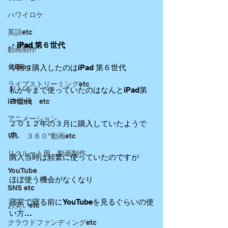
ハワイロケ
英語etc
・iPad 第６世代
動画制作
食Blog
今回、購入したのはiPad 第６世代
ライブストリーミングetc
私が今まで使っていたのはなんとiPad第
３世代
iPhone etc
アニメーション
２０１２年の３月に購入していたようで
す。
VR ３６０°動画etc
リクルート用 動画制作
購入当時は頻繁に使っていたのですが
YouTube
ほぼ使う機会がなくなり
SNS etc
寝室で寝る前にYouTubeを見るぐらいの使
お笑いetc
い方…
クラウドファンディングetc