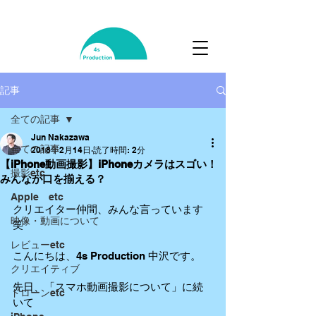
記事
全ての記事
Jun Nakazawa
全ての記事
2018年2月14日
読了時間: 2分
【iPhone動画撮影】iPhoneカメラはスゴい！
撮影etc
みんなが口を揃える？
Apple etc
クリエイター仲間、みんな言っています
映像・動画について
笑
レビューetc
こんにちは、4s Production 中沢です。
クリエイティブ
先日、「スマホ動画撮影について」に続
ドローンetc
いて