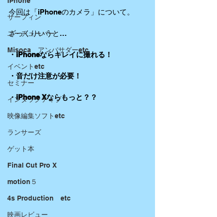
iPhone
今回は「iPhoneのカメラ」について。
サーフィン
ざっくりいうと…
ユーチューバー
Misoca アンバサダーetc
・iPhoneならキレイに撮れる！
イベントetc
・音だけ注意が必要！
セミナー
・iPhone Xならもっと？？
インタラクティブ
映像編集ソフトetc
ランサーズ
ゲット本
Final Cut Pro X
motion５
4s Production etc
映画レビュー