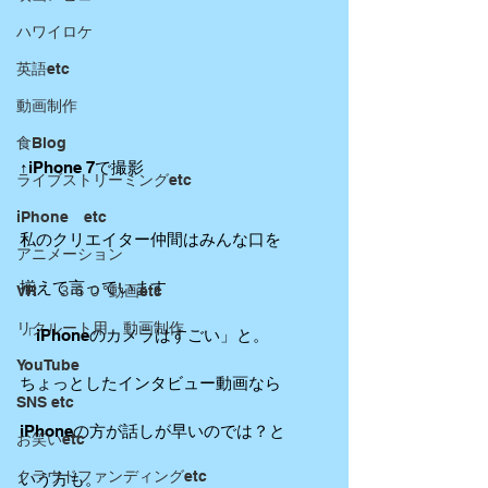
ハワイロケ
英語etc
動画制作
食Blog
↑iPhone 7で撮影
ライブストリーミングetc
iPhone etc
私のクリエイター仲間はみんな口を
アニメーション
揃えて言っています
VR ３６０°動画etc
リクルート用 動画制作
「iPhoneのカメラはすごい」と。
YouTube
ちょっとしたインタビュー動画なら
SNS etc
iPhoneの方が話しが早いのでは？と
お笑いetc
クラウドファンディングetc
いう方も。