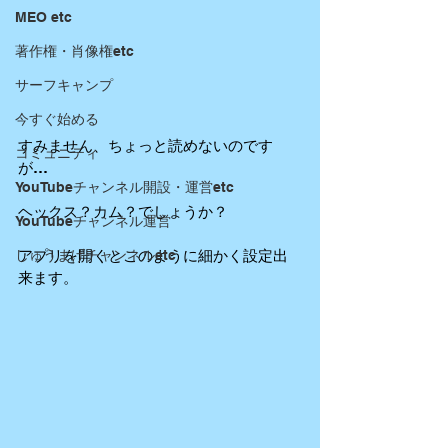
MEO etc
著作権・肖像権etc
サーフキャンプ
今すぐ始める
すみません、ちょっと読めないのです
コミュニティ
が…
YouTubeチャンネル開設・運営etc
ヘックス？カム？でしょうか？
YouTubeチャンネル運営
アプリを開くとこのように細かく設定出
しゅうまげチャンネルetc
来ます。