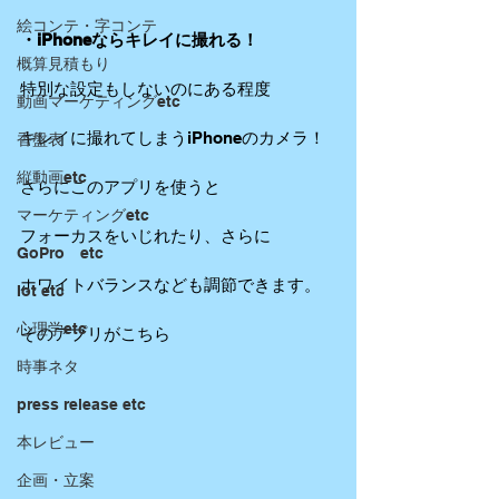
絵コンテ・字コンテ
・iPhoneならキレイに撮れる！
概算見積もり
特別な設定もしないのにある程度
動画マーケティングetc
キレイに撮れてしまうiPhoneのカメラ！
香盤表
縦動画etc
さらにこのアプリを使うと
マーケティングetc
フォーカスをいじれたり、さらに
GoPro etc
ホワイトバランスなども調節できます。
Iot etc
心理学etc
そのアプリがこちら
時事ネタ
press release etc
本レビュー
企画・立案