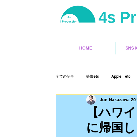
4s P
HOME
SNS 
全ての記事
撮影etc
Apple etc
Jun Nakazawa
20
サーフィン
ユーチューバー
【ハワイ
に帰国し
ランサーズ
ゲット本
Final 