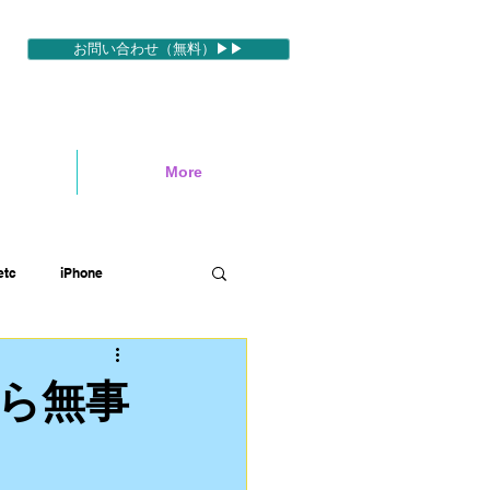
お問い合わせ（無料）▶▶
More
tc
iPhone
ィブ
映像編集ソフトetc
ら無事
ハワイロケ
英語etc