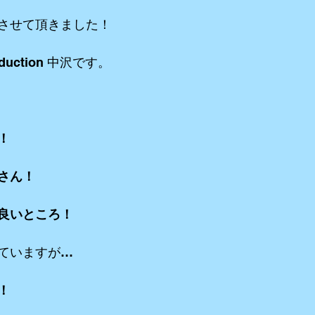
させて頂きました！
リーミングetc
iPhone etc
アニメーション
VR ３６０°動画e
duction 中沢です。
！
さん！
良いところ！
ていますが…
！