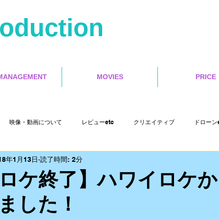
roduction
MANAGEMENT
MOVIES
PRICE
映像・動画について
レビューetc
クリエイティブ
ドローンe
18年1月13日
読了時間: 2分
Misoca アンバサダーetc
イベントetc
セミナー
インタラクテ
ロケ終了】ハワイロケか
ました！
Cut Pro X
motion５
4s Production etc
映画レビュー