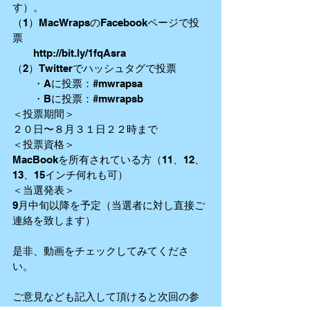
す）。 
（1）MacWrapsのFacebookページで投
票 
　　http://bit.ly/1fqAsra 
（2）Twitterでハッシュタグで投票 
　　・Aに投票：‪#‎mwrapsa‬ 
　　・Bに投票：‪#‎mwrapsb‬ 
＜投票期間＞ 
２０日〜８月３１日２２時まで 
＜投票資格＞ 
MacBookを所有されている方（11、12、
13、15インチ何れも可） 
＜当選発表＞ 
9月中旬以降を予定（当選者に対し直接ご
連絡を致します） 
是非、動画をチェックしてみてくださ
い。 
ご意見なども記入して頂けると次回の参