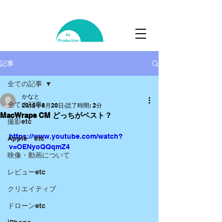
記事
全ての記事
かなと
全ての記事
2015年8月20日
読了時間: 2分
MacWraps CM どっちがベスト？
撮影etc
https://www.youtube.com/watch?
Apple etc
v=OENyoQQqmZ4
映像・動画について
レビューetc
クリエイティブ
ドローンetc