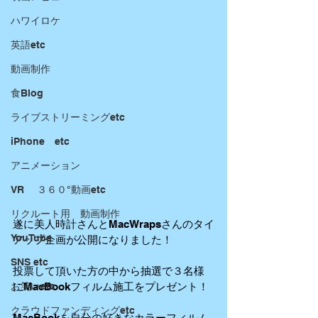
ハワイロケ
英語etc
動画制作
食Blog
ライブストリーミングetc
iPhone etc
アニメーション
VR ３６０°動画etc
リクルート用 動画制作
遂に美人時計さんとMacWrapsさんのタイ
YouTube
アップ企画が公開になりました！ 
SNS etc
投票して頂いた方の中から抽選で３名様
にMacBookフィルム施工をプレゼント！ 
お笑いetc
クラウドファンディングetc
MacBookを自分の好きなカラーフィルム