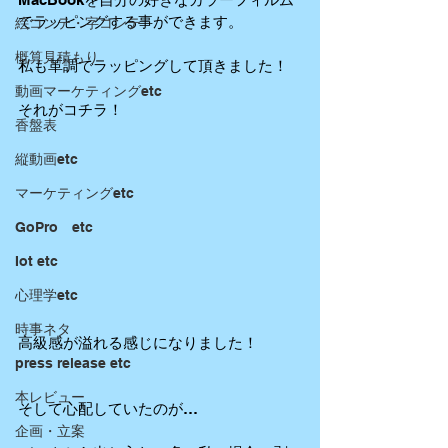
でラッピングする事ができます。 
絵コンテ・字コンテ
概算見積もり
私も革調でラッピングして頂きました！ 
動画マーケティングetc
それがコチラ！ 
香盤表
縦動画etc
マーケティングetc
GoPro etc
Iot etc
心理学etc
時事ネタ
高級感が溢れる感じになりました！ 
press release etc
本レビュー
そして心配していたのが… 
企画・立案