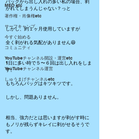
バックから出し入れの多い私の場合、剥
MEO etc
がれてしまうんじゃない？っと 
著作権・肖像権etc
サーフキャンプ
しかし、約１ヶ月使用していますが 
今すぐ始める
全く剥がれる気配がありません😆 
コミュニティ
YouTubeチャンネル開設・運営etc
1日に多い時で５〜６回は出し入れをしま
YouTubeチャンネル運営
す。 
しゅうまげチャンネルetc
もちろんバッグはキツキツです。 
しかし、問題ありません。 
相当、強力だとは思いますが剥がす時に
もノリが残らずキレイに剥がせるそうで
す。 