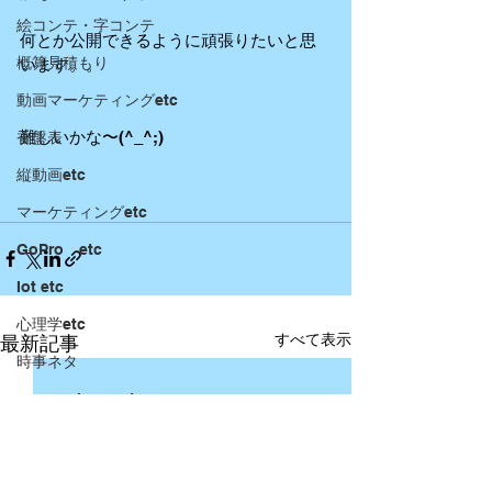
絵コンテ・字コンテ
何とか公開できるように頑張りたいと思
概算見積もり
います。。 
動画マーケティングetc
難しいかな〜(^_^;) 
香盤表
縦動画etc
マーケティングetc
GoPro etc
Iot etc
心理学etc
すべて表示
最新記事
時事ネタ
press release etc
本レビュー
企画・立案