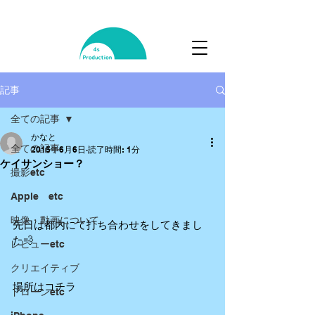
記事
全ての記事
かなと
全ての記事
2015年6月6日
読了時間: 1分
ケイサンショー？
撮影etc
Apple etc
映像・動画について
先日は都内にて打ち合わせをしてきまし
た💨 
レビューetc
クリエイティブ
場所はコチラ 
ドローンetc