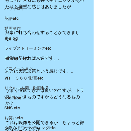
ちょっと入るにも持ち物チェックがあっ
たりと厳重な感じはありましたが 
ハワイロケ
英語etc
動画制作
無事に打ち合わせすることができまし
食Blog
た。。 
ライブストリーミングetc
撮影は早ければ来週です。。 
iPhone etc
アニメーション
あとは天気次第という感じです。。 
VR ３６０°動画etc
リクルート用 動画制作
うまく撮影できれば良いのですが、トラ
ブルはつきものですからどうなるもの
YouTube
か？ 
SNS etc
お笑いetc
これは映像を公開できるか、ちょっと微
クラウドファンディングetc
妙なところですが 