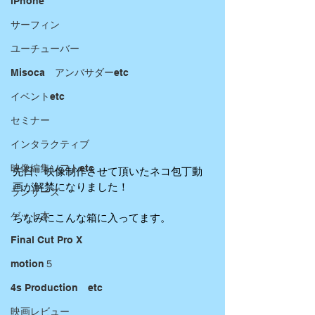
iPhone
サーフィン
ユーチューバー
Misoca アンバサダーetc
イベントetc
セミナー
インタラクティブ
映像編集ソフトetc
先日、映像制作させて頂いたネコ包丁動
画が解禁になりました！ 
ランサーズ
ゲット本
ちなみにこんな箱に入ってます。 
Final Cut Pro X
motion５
4s Production etc
映画レビュー