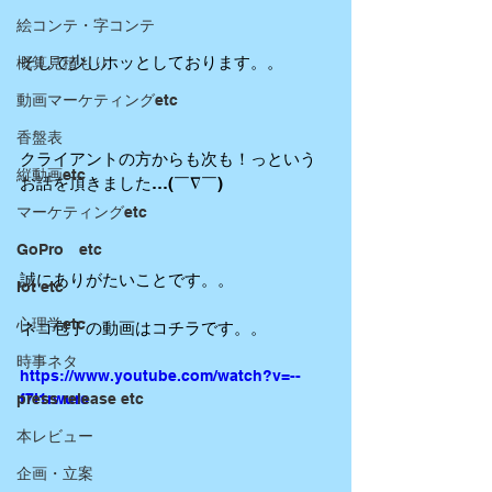
絵コンテ・字コンテ
そして少しホッとしております。。
概算見積もり
動画マーケティングetc
香盤表
クライアントの方からも次も！っという
縦動画etc
お話を頂きました…(￣∇￣)
マーケティングetc
GoPro etc
誠にありがたいことです。。
Iot etc
心理学etc
ネコ包丁の動画はコチラです。。
時事ネタ
https://www.youtube.com/watch?v=--
press release etc
f7I1rwurc
本レビュー
企画・立案