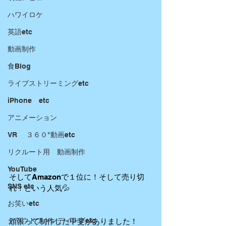
ハワイロケ
英語etc
動画制作
食Blog
ライブストリーミングetc
iPhone etc
アニメーション
VR ３６０°動画etc
リクルート用 動画制作
YouTube
そしてAmazonで１位に！そして売り切
SNS etc
れ！という人気💦
お笑いetc
クラウドファンディングetc
頑張って制作した甲斐がありました！