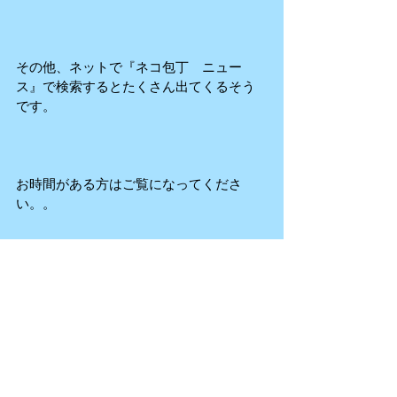
その他、ネットで『ネコ包丁　ニュー
ス』で検索するとたくさん出てくるそう
です。
お時間がある方はご覧になってくださ
い。。
映像自体はもっと良く出来たのではない
か？っとあれこれッと反省をしていたの
で
次に向けてさらに精進していきたいと思