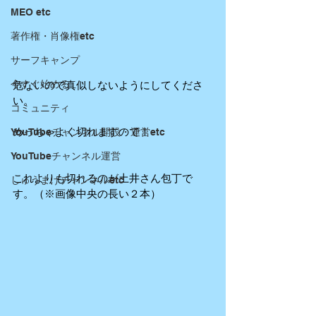
MEO etc
著作権・肖像権etc
サーフキャンプ
今すぐ始める
危ないので真似しないようにしてくださ
い。 
コミュニティ
めっちゃよく切れますので！ 
YouTubeチャンネル開設・運営etc
YouTubeチャンネル運営
これよりも切れるのが土井さん包丁で
しゅうまげチャンネルetc
す。（※画像中央の長い２本） 