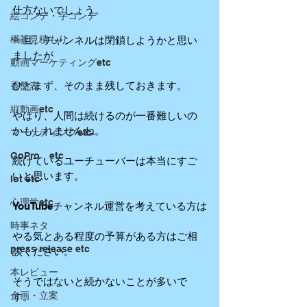
仕方ないでしょう。
絵コンテ・字コンテ
概算見積もり
一旦、チャンネルは閉鎖しようかと思い
ましたが
動画マーケティングetc
ひとまず、そのまま残しておきます。
香盤表
縦動画etc
やはり、人間は続けるのが一番難しいの
かもしれませんね。
マーケティングetc
GoPro etc
続けているユーチューバーは本当にすご
いと思います。
Iot etc
心理学etc
YouTubeチャンネル運営を考えている方は
時事ネタ
やる気とある程度の予算がある方はご相
press release etc
談ください。
本レビュー
そうではないと続かないことが多いで
企画・立案
す。