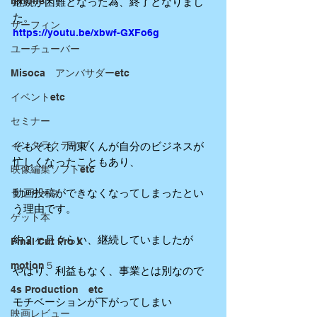
iPhone
継続が困難となった為、終了となりまし
た。
サーフィン
https://youtu.be/xbwf-GXFo6g
ユーチューバー
Misoca アンバサダーetc
イベントetc
セミナー
インタラクティブ
そもそも、周東くんが自分のビジネスが
忙しくなったこともあり、
映像編集ソフトetc
動画投稿ができなくなってしまったとい
ランサーズ
う理由です。
ゲット本
約２ヶ月ぐらい、継続していましたが
Final Cut Pro X
motion５
やはり、利益もなく、事業とは別なので
4s Production etc
モチベーションが下がってしまい
映画レビュー