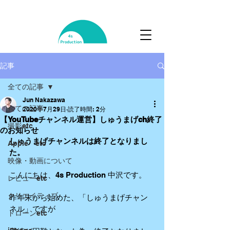
記事
全ての記事
Jun Nakazawa
全ての記事
2020年7月29日
読了時間: 2分
【YouTubeチャンネル運営】しゅうまげch終了
撮影etc
のお知らせ
しゅうまげチャンネルは終了となりまし
Apple etc
た。
映像・動画について
こんにちは、4s Production 中沢です。
レビューetc
クリエイティブ
昨年末から始めた、「しゅうまげチャン
ネル」ですが
ドローンetc