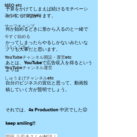
MEO etc
予算をかけてしまえば続けるモチベーシ
ョンにもつながります。
著作権・肖像権etc
サーフキャンプ
何か始めるときに形から入るのと一緒で
今すぐ始める
かってしまったらやるしかないみたいな
コミュニティ
ノリも大事だと思います。
YouTubeチャンネル開設・運営etc
あとは、YouTubeで広告収入を得るという
YouTubeチャンネル運営
よりは
しゅうまげチャンネルetc
自分のビジネスの宣伝と思って、動画投
稿していく方が賢明でしょう。
それでは、4s Production 中沢でした😌
keep smiling!!
岡田 斗司夫さんが解説！