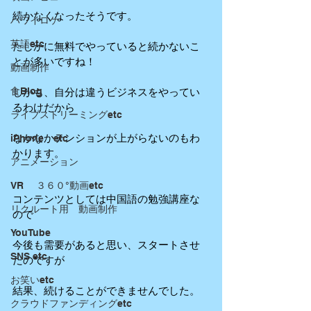
続かなくなったそうです。
ハワイロケ
英語etc
たしかに無料でやっていると続かないこ
とが多いですね！
動画制作
食Blog
しかも、自分は違うビジネスをやってい
るわけだから
ライブストリーミングetc
なかなかテンションが上がらないのもわ
iPhone etc
かります。
アニメーション
VR ３６０°動画etc
コンテンツとしては中国語の勉強講座な
リクルート用 動画制作
ので
YouTube
今後も需要があると思い、スタートさせ
SNS etc
たのですが
お笑いetc
結果、続けることができませんでした。
クラウドファンディングetc