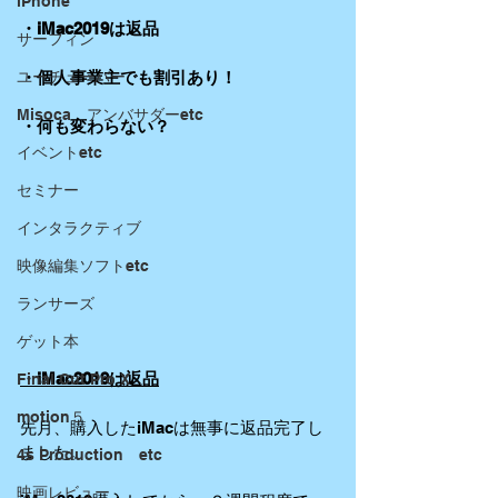
iPhone
・iMac2019は返品
サーフィン
ユーチューバー
・個人事業主でも割引あり！
Misoca アンバサダーetc
・何も変わらない？
イベントetc
セミナー
インタラクティブ
映像編集ソフトetc
ランサーズ
ゲット本
・iMac2019は返品
Final Cut Pro X
motion５
先月、購入したiMacは無事に返品完了し
ました。
4s Production etc
映画レビュー