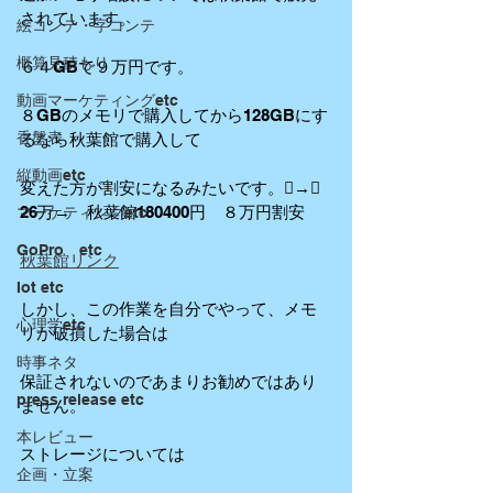
されています。
絵コンテ・字コンテ
概算見積もり
６４GBで９万円です。
動画マーケティングetc
８GBのメモリで購入してから128GBにす
香盤表
るなら秋葉館で購入して
縦動画etc
変えた方が割安になるみたいです。→＋
26万→　秋葉館180400円　８万円割安
マーケティングetc
GoPro etc
秋葉館リンク
Iot etc
しかし、この作業を自分でやって、メモ
心理学etc
リが破損した場合は
時事ネタ
保証されないのであまりお勧めではあり
press release etc
ません。
本レビュー
ストレージについては
企画・立案