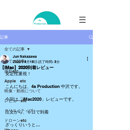
記事
全ての記事
Jun Nakazawa
全ての記事
2020年8月18日
読了時間: 3分
【iMac】2020到着レビュー
撮影etc
安定性重視！
Apple etc
こんにちは、4s Production 中沢です。
映像・動画について
今回は「iMac2020」レビューです。
レビューetc
クリエイティブ
注文から、６日で到着
ドローンetc
ざっくりいうと…