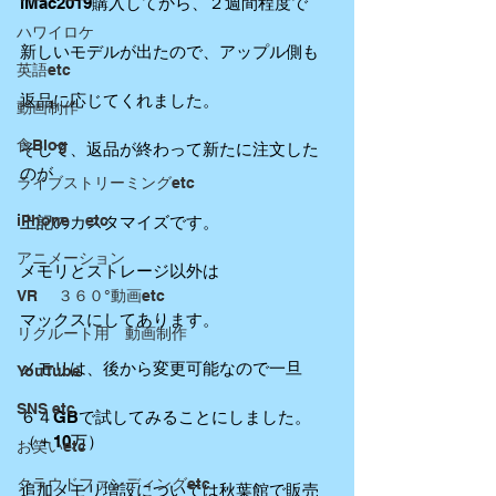
iMac2019購入してから、２週間程度で
ハワイロケ
新しいモデルが出たので、アップル側も
英語etc
返品に応じてくれました。
動画制作
食Blog
そして、返品が終わって新たに注文した
のが
ライブストリーミングetc
iPhone etc
上記のカスタマイズです。
アニメーション
メモリとストレージ以外は
VR ３６０°動画etc
マックスにしてあります。
リクルート用 動画制作
メモリは、後から変更可能なので一旦
YouTube
SNS etc
６４GBで試してみることにしました。
（＋10万）
お笑いetc
クラウドファンディングetc
追加メモリ増設については秋葉館で販売