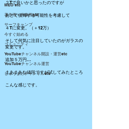
２Tで良いかと思ったのですが
MEO etc
著作権・肖像権etc
あとで後悔する可能性を考慮して
サーフキャンプ
４Tに変更。（＋12万）
今すぐ始める
そして何気に注目していたのがガラスの
コミュニティ
変更です。
YouTubeチャンネル開設・運営etc
追加５万円…
YouTubeチャンネル運営
まあまあな値段ですが試してみたところ
しゅうまげチャンネルetc
こんな感じです。