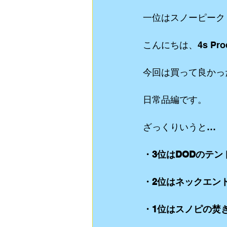
一位はスノーピーク
動画制作
食Blog
ライブスト
こんにちは、4s Pro
リクルート用 動画制作
YouTube
今回は買って良かっ
日常品編です。
ざっくりいうと…
・3位はDODのテン
・2位はネックエン
・1位はスノピの焚