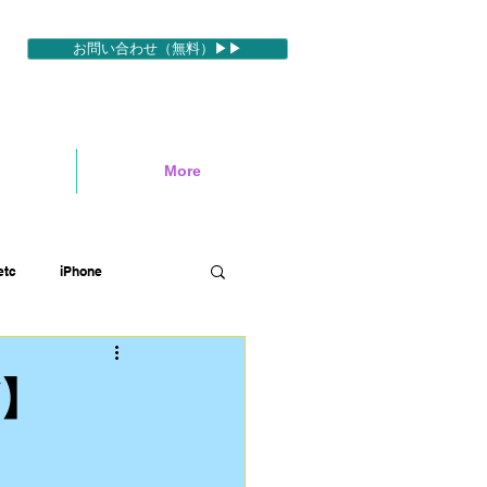
お問い合わせ（無料）▶▶
More
tc
iPhone
ィブ
映像編集ソフトetc
】
ハワイロケ
英語etc