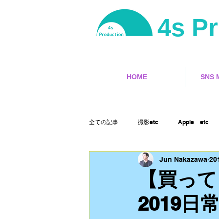
4s P
HOME
SNS 
全ての記事
撮影etc
Apple etc
Jun Nakazawa
20
サーフィン
ユーチューバー
【買って
2019日
ランサーズ
ゲット本
Final 