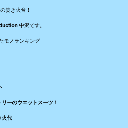
 の焚き火台！
リーミングetc
iPhone etc
アニメーション
VR ３６０°動画e
duction 中沢です。
たモノランキング
ト
トリーのウエットスーツ！
き火代