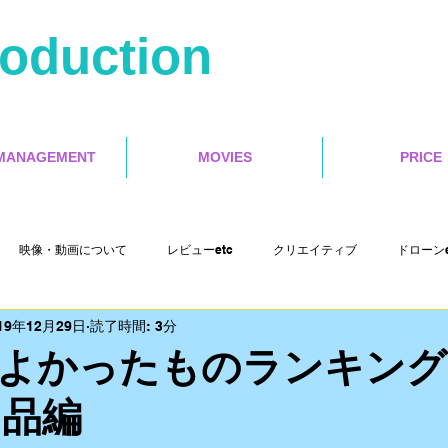
roduction
MANAGEMENT
MOVIES
PRICE
映像・動画について
レビューetc
クリエイティブ
ドローンe
19年12月29日
読了時間: 3分
Misoca アンバサダーetc
イベントetc
セミナー
インタラクテ
よかったものランキング
常品編
Cut Pro X
motion５
4s Production etc
映画レビュー