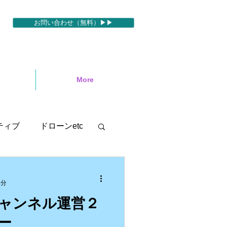
お問い合わせ（無料）▶▶
More
ティブ
ドローンetc
セミナー
2分
】チャンネル運営２
motion５
ー