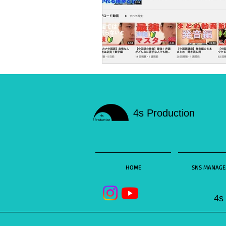
4s Production
HOME
SNS MANAG
4s