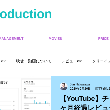
roduction
MANAGEMENT
MOVIES
PRICE
etc
映像・動画について
レビューetc
クリエイ
ユーチューバー
Misoca アンバサダーetc
イベントetc
Jun Nakazawa
2020年2月26日
読了時間: 
【YouTube
ソフトetc
ランサーズ
ゲット本
Final Cut Pro X
ヶ月経過レビュ