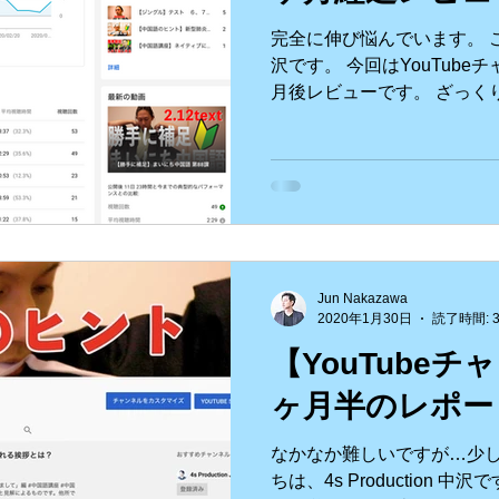
完全に伸び悩んでいます。 こんにち
ビュー
ハワイロケ
英語etc
動画制作
食Blo
沢です。 今回はYouTube
月後レビューです。 ざっく
い ・動画が来ないと当然と
iPhone etc
アニメーション
VR ３６０°動画etc
東くんが忙しい...
ouTube
Jun Nakazawa
2020年1月30日
読了時間: 
【YouTube
ヶ月半のレポー
なかなか難しいですが…少し
ちは、4s Production 中