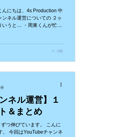
は、4s Production 中
g
チャンネル運営についての ２ヶ
りいうと… ・周東くんが忙し
まる… ・完全に伸び悩み ・周
3分
チャンネル運営】１
ト＆まとめ
ずつ伸びています。 こんに
沢です。 今回はYouTubeチャンネ