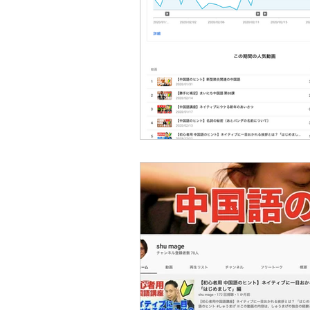
4s Production etc
映画レ
ライブストリーミングetc
リクルート用 動画制作
Y