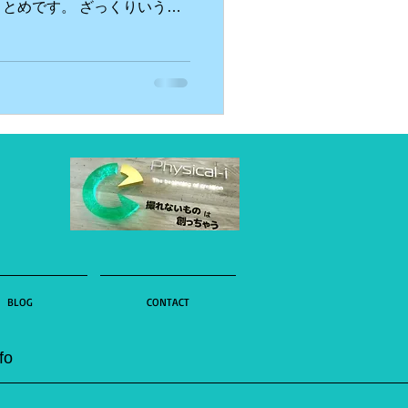
とめです。 ざっくりいう
？ ・アナリティクスを公開！
..
BLOG
CONTACT
fo