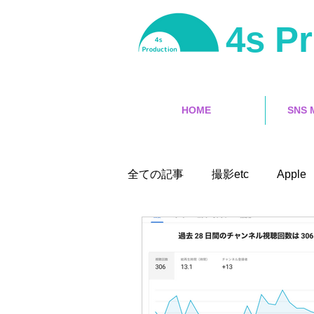
4s P
HOME
SNS 
全ての記事
撮影etc
Apple 
iPhone
サーフィン
インタラクティブ
映像編集